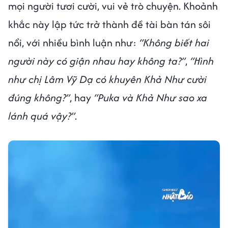
mọi người tươi cười, vui vẻ trò chuyện. Khoảnh
khắc này lập tức trở thành đề tài bàn tán sôi
nổi, với nhiều bình luận như:
“Không biết hai
người này có giận nhau hay không ta?”
,
“Hình
như chị Lâm Vỹ Dạ có khuyên Khả Như cười
đúng không?”
, hay
“Puka và Khả Như sao xa
lánh quá vậy?”
.