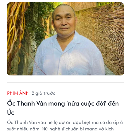
sum họp bên người thân tại công trình văn hóa tâm
huyết của mình.
PHIM ẢNH
2 giờ trước
Ốc Thanh Vân mang 'nửa cuộc đời' đến
Úc
Ốc Thanh Vân vừa hé lộ dự án đặc biệt mà cô đã ấp ủ
suốt nhiều năm. Nữ nghệ sĩ chuẩn bị mang vở kịch