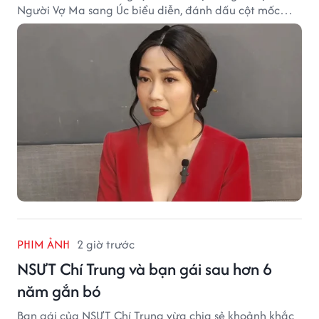
Người Vợ Ma sang Úc biểu diễn, đánh dấu cột mốc
đáng nhớ trong hành trình làm nghề.
PHIM ẢNH
2 giờ trước
NSƯT Chí Trung và bạn gái sau hơn 6
năm gắn bó
Bạn gái của NSƯT Chí Trung vừa chia sẻ khoảnh khắc