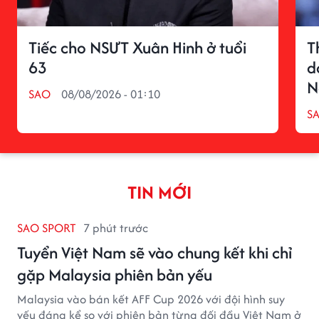
Tiếc cho NSƯT Xuân Hinh ở tuổi
T
63
d
N
SAO
08/08/2026 - 01:10
S
TIN MỚI
SAO SPORT
7 phút trước
Tuyển Việt Nam sẽ vào chung kết khi chỉ
gặp Malaysia phiên bản yếu
Malaysia vào bán kết AFF Cup 2026 với đội hình suy
yếu đáng kể so với phiên bản từng đối đầu Việt Nam ở