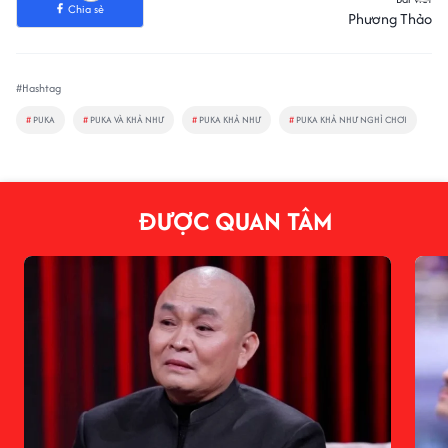
Chia sẻ
Phương Thảo
#Hashtag
#
PUKA
#
PUKA VÀ KHẢ NHƯ
#
PUKA KHẢ NHƯ
#
PUKA KHẢ NHƯ NGHỈ CHƠI
ĐƯỢC QUAN TÂM