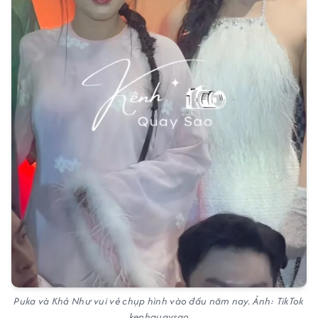
Puka và Khả Như vui vẻ chụp hình vào đầu năm nay. Ảnh: TikTok
kenhquaysao