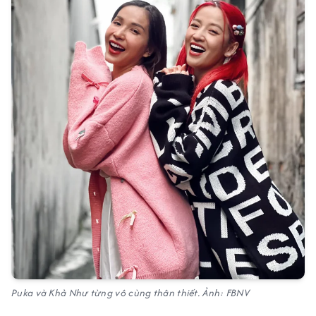
Puka và Khả Như từng vô cùng thân thiết. Ảnh: FBNV