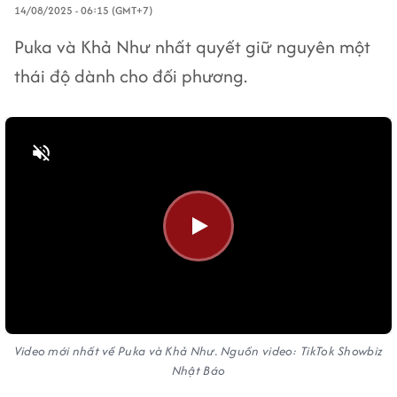
14/08/2025 - 06:15 (GMT+7)
Puka và Khả Như nhất quyết giữ nguyên một
thái độ dành cho đối phương.
Bật tiếng
Video mới nhất về Puka và Khả Như. Nguồn video: TikTok Showbiz
Nhật Báo