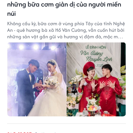
những bữa cơm giản dị của người miền
núi
Không cầu kỳ, bữa cơm ở vùng phía Tây của tỉnh Nghệ
An - quê hương bà xã Hồ Văn Cường, vẫn cuốn hút bởi
những sản vật gần gũi và hương vị đậm đà, mộc mạc
của núi rừng.