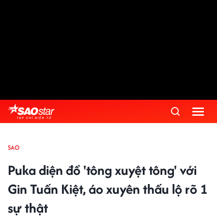
SAO
Puka diện đồ 'tông xuyệt tông' với
Gin Tuấn Kiệt, áo xuyên thấu lộ rõ 1
sự thật