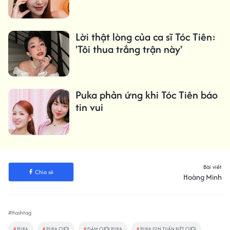
Lời thật lòng của ca sĩ Tóc Tiên:
'Tôi thua trắng trận này'
Puka phản ứng khi Tóc Tiên báo
tin vui
Bài viết
Chia sẻ
Hoàng Minh
#Hashtag
#
PUKA
#
PUKA CƯỚI
#
ĐÁM CƯỚI PUKA
#
PUKA GIN TUẤN KIỆT CƯỚI