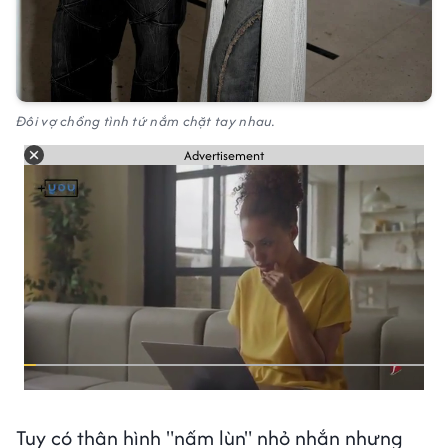
Đôi vợ chồng tình tứ nắm chặt tay nhau.
Advertisement
Tuy có thân hình "nấm lùn" nhỏ nhắn nhưng