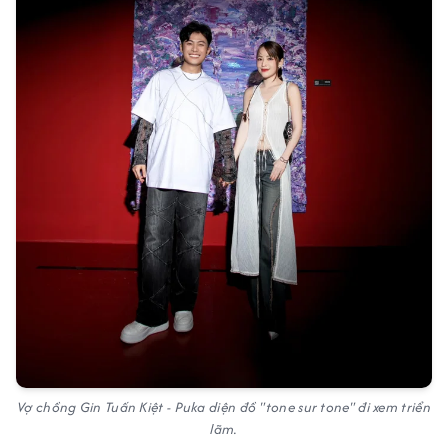
Vợ chồng Gin Tuấn Kiệt - Puka diện đồ "tone sur tone" đi xem triển
lãm.