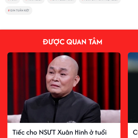
#
GIN TUẤN KIỆT
ĐƯỢC QUAN TÂM
Tiếc cho NSƯT Xuân Hinh ở tuổi
C