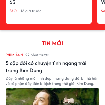
63
V
SAO
16 giờ trước
S
TIN MỚI
PHIM ẢNH
22 phút trước
5 cặp đôi có chuyện tình ngang trái
trong Kim Dung
Đây là những mối tình đẹp nhưng dang dở, bị thù hận
và số phận đẩy đến bi kịch trong thế giới Kim Dung.