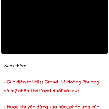
Xem thêm:
- Cục diện tại Miss Grand: Lê Hoàng Phương
và mỹ nhân Thái 'rượt đuổi' sát nút
- Được khuyên đừng sửa nữa, phản ứng của