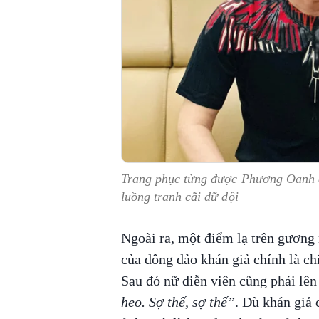
Trang phục từng được Phương Oanh 
luồng tranh cãi dữ dội
Ngoài ra, một điểm lạ trên gương
của đông đảo khán giả chính là ch
Sau đó nữ diễn viên cũng phải lên
heo. Sợ thế, sợ thế”
. Dù khán giả 