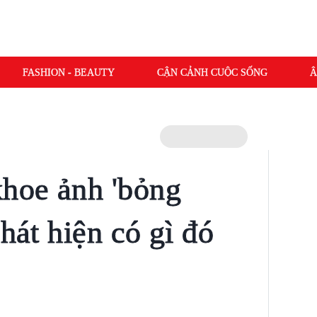
FASHION - BEAUTY
CẬN CẢNH CUỘC SỐNG
Â
hoe ảnh 'bỏng
phát hiện có gì đó