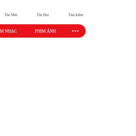
Tin Mới
Tin Hot
Tìm kiếm
M NHẠC
PHIM ẢNH
SAO SPORT