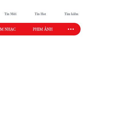
Tin Mới
Tin Hot
Tìm kiếm
M NHẠC
PHIM ẢNH
SAO SPORT