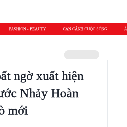
FASHION - BEAUTY
CẬN CẢNH CUỘC SỐNG
Â
t ngờ xuất hiện
Bước Nhảy Hoàn
rò mới