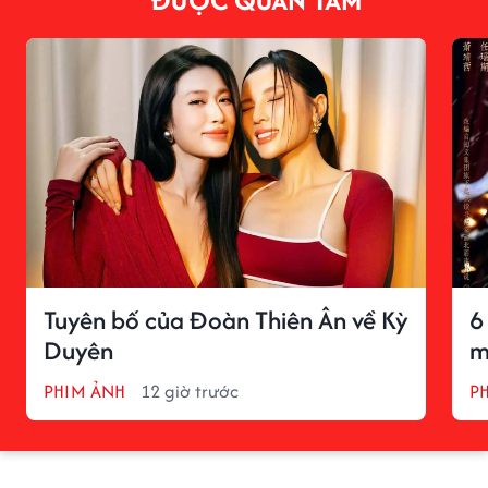
Tuyên bố của Đoàn Thiên Ân về Kỳ
6
Duyên
m
PHIM ẢNH
12 giờ trước
P