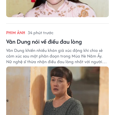
PHIM ẢNH
34 phút trước
Vân Dung nói về điều đau lòng
Vân Dung khiến nhiều khán giả xúc động khi chia sẻ
cảm xúc sau một phân đoạn trong Mùa Hè Năm Ấy.
Nữ nghệ sĩ thừa nhận điều đau lòng nhất với người
mẹ không phải sự nghèo khó, mà là khi các con phải
chứng kiến những tổn thương trong chính ngôi nhà
của mình.