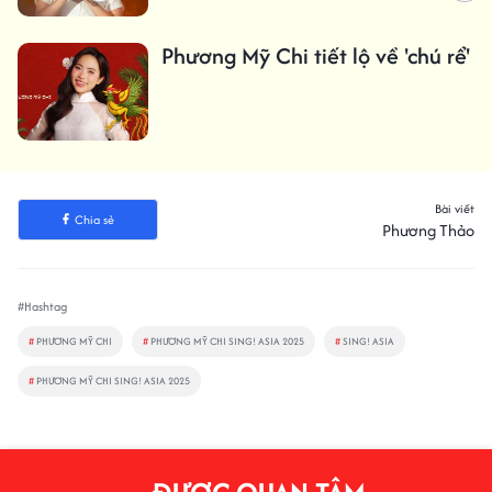
Phương Mỹ Chi tiết lộ về 'chú rể'
Bài viết
Chia sẻ
Phương Thảo
#Hashtag
#
PHƯƠNG MỸ CHI
#
PHƯƠNG MỸ CHI SING! ASIA 2025
#
SING! ASIA
#
PHƯƠNG MỸ CHI SING! ASIA 2025
ĐƯỢC QUAN TÂM