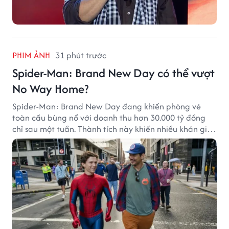
PHIM ẢNH
31 phút trước
Spider-Man: Brand New Day có thể vượt
No Way Home?
Spider-Man: Brand New Day đang khiến phòng vé
toàn cầu bùng nổ với doanh thu hơn 30.000 tỷ đồng
chỉ sau một tuần. Thành tích này khiến nhiều khán giả
đặt câu hỏi liệu bộ phim mới của Tom Holland có thể
phá kỷ lục mà No Way Home từng thiết lập hay không.