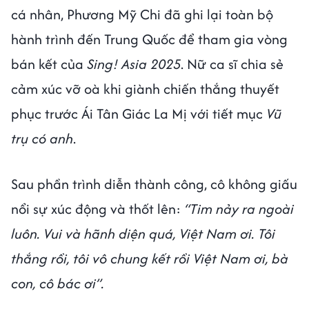
cá nhân, Phương Mỹ Chi đã ghi lại toàn bộ
hành trình đến Trung Quốc để tham gia vòng
bán kết của
Sing! Asia 2025
. Nữ ca sĩ chia sẻ
cảm xúc vỡ oà khi giành chiến thắng thuyết
phục trước Ái Tân Giác La Mị với tiết mục
Vũ
trụ có anh
.
Sau phần trình diễn thành công, cô không giấu
nổi sự xúc động và thốt lên:
“Tim nảy ra ngoài
luôn. Vui và hãnh diện quá, Việt Nam ơi. Tôi
thắng rồi, tôi vô chung kết rồi Việt Nam ơi, bà
con, cô bác ơi”.