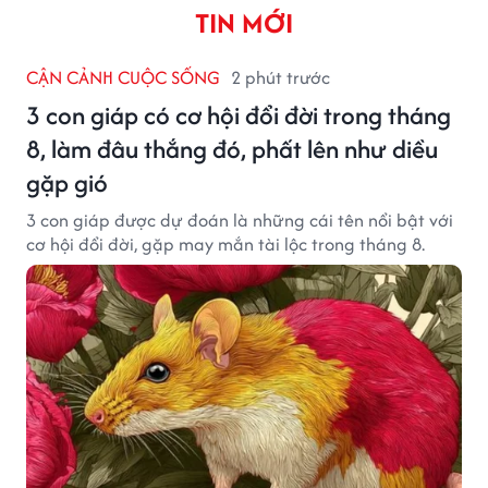
TIN MỚI
CẬN CẢNH CUỘC SỐNG
2 phút trước
3 con giáp có cơ hội đổi đời trong tháng
8, làm đâu thắng đó, phất lên như diều
gặp gió
3 con giáp được dự đoán là những cái tên nổi bật với
cơ hội đổi đời, gặp may mắn tài lộc trong tháng 8.