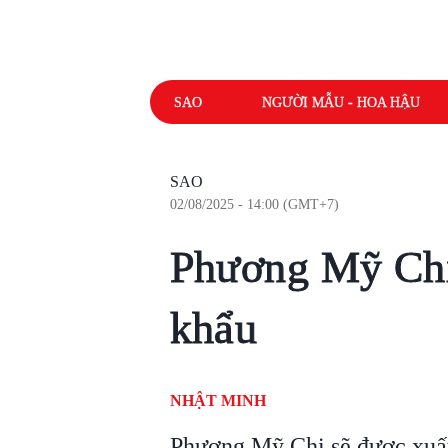
SAO
NGƯỜI MẪU - HOA HẬU
SAO
02/08/2025 - 14:00 (GMT+7)
Phương Mỹ Chi
khẩu
NHẬT MINH
Phương Mỹ Chi sẽ được xuất