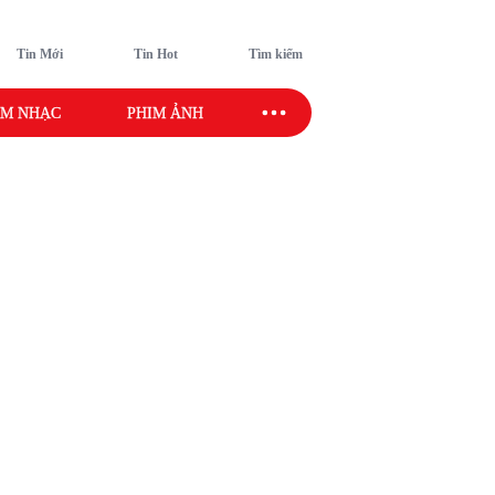
Tin Mới
Tin Hot
Tìm kiếm
M NHẠC
PHIM ẢNH
SAO SPORT