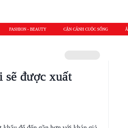
FASHION - BEAUTY
CẬN CẢNH CUỘC SỐNG
Â
 sẽ được xuất
 khẩu để đến gần hơn với khán giả