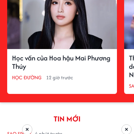
Học vấn của Hoa hậu Mai Phương
T
Thúy
d
N
HỌC ĐƯỜNG
12 giờ trước
S
TIN MỚI
×
×
SAO SPORT
4 phút trước