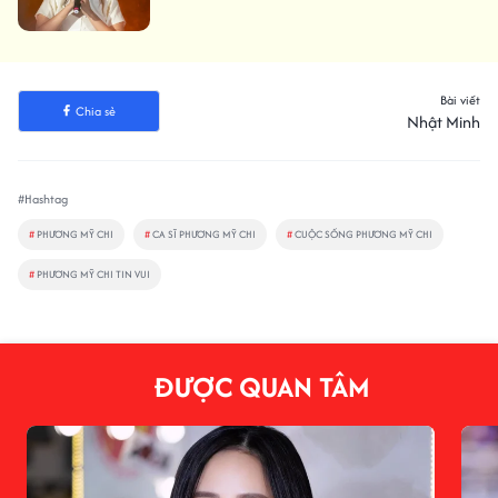
Bài viết
Chia sẻ
Nhật Minh
#Hashtag
#
PHƯƠNG MỸ CHI
#
CA SĨ PHƯƠNG MỸ CHI
#
CUỘC SỐNG PHƯƠNG MỸ CHI
#
PHƯƠNG MỸ CHI TIN VUI
ĐƯỢC QUAN TÂM