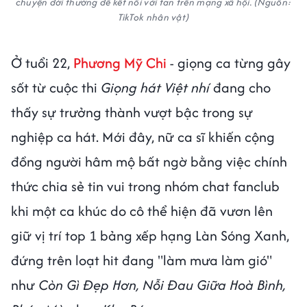
chuyện đời thường để kết nối với fan trên mạng xã hội. (Nguồn:
TikTok nhân vật)
Ở tuổi 22,
Phương Mỹ Chi
- giọng ca từng gây
sốt từ cuộc thi
Giọng hát Việt nhí
đang cho
thấy sự trưởng thành vượt bậc trong sự
nghiệp ca hát. Mới đây, nữ ca sĩ khiến cộng
đồng người hâm mộ bất ngờ bằng việc chính
thức chia sẻ tin vui trong nhóm chat fanclub
khi một ca khúc do cô thể hiện đã vươn lên
giữ vị trí top 1 bảng xếp hạng Làn Sóng Xanh,
đứng trên loạt hit đang "làm mưa làm gió"
như
Còn Gì Đẹp Hơn, Nỗi Đau Giữa Hoà Bình,