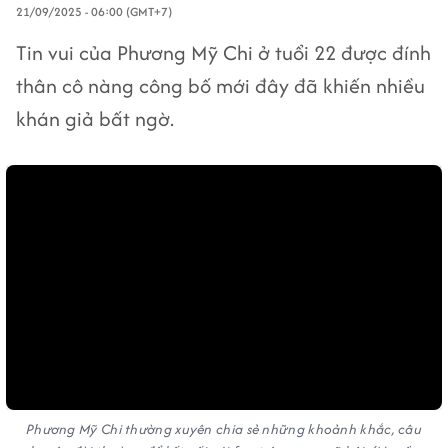
21/09/2025 - 06:00 (GMT+7)
Tin vui của Phương Mỹ Chi ở tuổi 22 được đính
thân cô nàng công bố mới đây đã khiến nhiều
khán giả bất ngờ.
Phương Mỹ Chi thường xuyên chia sẻ những khoảnh khắc, câu