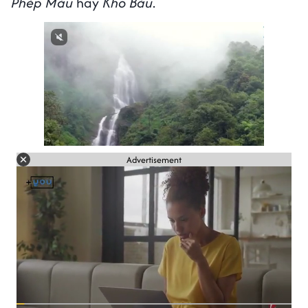
Phép Màu
hay
Kho Báu
.
Next video in 3
Cancel
Advertisement