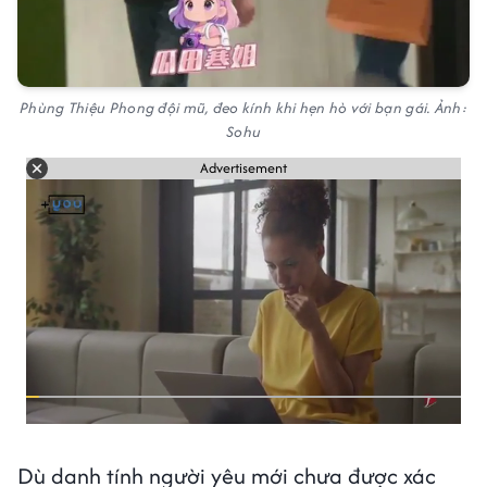
Phùng Thiệu Phong đội mũ, đeo kính khi hẹn hò với bạn gái. Ảnh:
Sohu
Advertisement
Dù danh tính người yêu mới chưa được xác