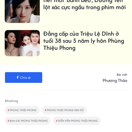
lột xác cực ngầu trong phim mới
Đẳng cấp của Triệu Lệ Dĩnh ở
tuổi 38 sau 5 năm ly hôn Phùng
Thiệu Phong
Bài viết
Chia sẻ
Phương Thảo
#Hashtag
#
PHÙNG THIỆU PHONG
#
PHÙNG THIỆU PHONG HẸN HÒ
#
BẠN GÁI PHÙNG THIỆU PHONG
#
DIỄN VIÊN PHÙNG THIỆU PHONG