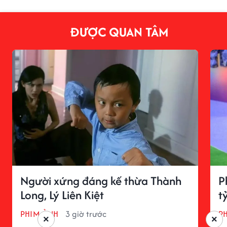
ĐƯỢC QUAN TÂM
Người xứng đáng kế thừa Thành
P
Long, Lý Liên Kiệt
t
PHIM ẢNH
3 giờ trước
P
×
×