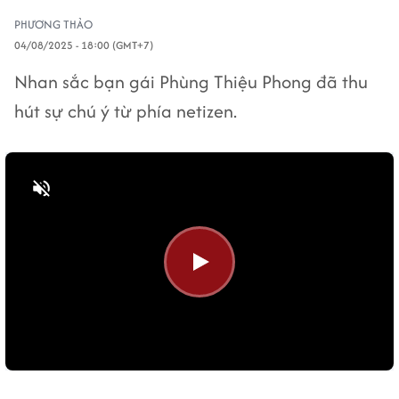
PHƯƠNG THẢO
04/08/2025 - 18:00 (GMT+7)
Nhan sắc bạn gái Phùng Thiệu Phong đã thu
hút sự chú ý từ phía netizen.
Bật tiếng