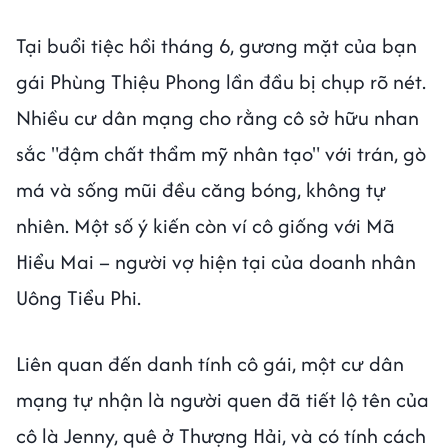
Tại buổi tiệc hồi tháng 6, gương mặt của bạn
gái Phùng Thiệu Phong lần đầu bị chụp rõ nét.
Nhiều cư dân mạng cho rằng cô sở hữu nhan
sắc "đậm chất thẩm mỹ nhân tạo" với trán, gò
má và sống mũi đều căng bóng, không tự
nhiên. Một số ý kiến còn ví cô giống với Mã
Hiểu Mai – người vợ hiện tại của doanh nhân
Uông Tiểu Phi.
Liên quan đến danh tính cô gái, một cư dân
mạng tự nhận là người quen đã tiết lộ tên của
cô là Jenny, quê ở Thượng Hải, và có tính cách