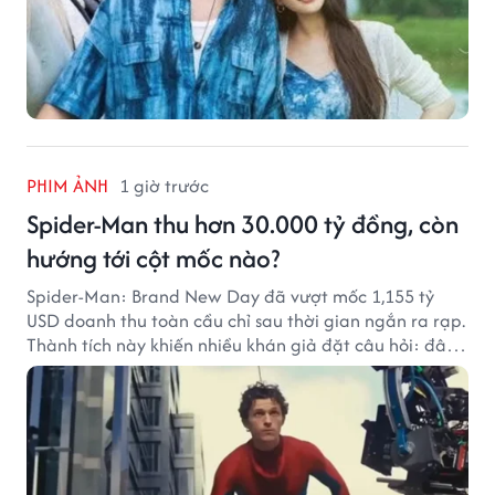
PHIM ẢNH
1 giờ trước
Spider-Man thu hơn 30.000 tỷ đồng, còn
hướng tới cột mốc nào?
Spider-Man: Brand New Day đã vượt mốc 1,155 tỷ
USD doanh thu toàn cầu chỉ sau thời gian ngắn ra rạp.
Thành tích này khiến nhiều khán giả đặt câu hỏi: đâu
sẽ là cột mốc tiếp theo của Người Nhện?