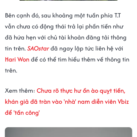
Bên cạnh đó, sau khoảng một tuần phía T.T
vẫn chưa có động thái trả lại phần tiền như
đã hứa hẹn với chủ tài khoản đăng tải thông
tin trên.
SAOstar
đã ngay lập tức liên hệ với
Hari Won
để có thể tìm hiểu thêm về thông tin
trên.
Xem thêm:
Chưa rõ thực hư ồn ào quỵt tiền,
khán giả đã tràn vào 'nhà' nam diễn viên Vbiz
để 'tấn công'