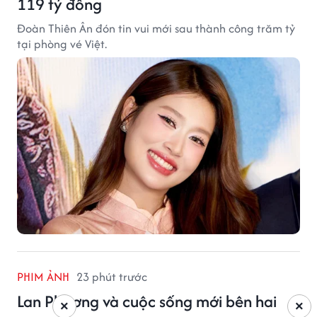
119 tỷ đồng
Đoàn Thiên Ân đón tin vui mới sau thành công trăm tỷ
tại phòng vé Việt.
PHIM ẢNH
23 phút trước
Lan Phương và cuộc sống mới bên hai
×
×