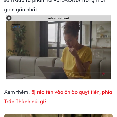
gian gần nhất.
Advertisement
Xem thêm:
Bị réo tên vào ồn ào quỵt tiền, phía
Trấn Thành nói gì?