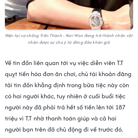
Hiện tại vợ chồng Trấn Thành - Hari Won đang trở thành nhân vật
nhận được sự chú ý từ đông đảo khán giả
Về tin đồn liên quan tới vụ việc diễn viên T.T
quỵt tiền hóa đơn ăn chơi, chủ tài khoản đăng
tải tin đồn khẳng định trong bữa tiệc này còn
có hai người khác, tuy nhiên ở cuối buổi tiệc
người này đã phải trả hết số tiền lên tới 187
triệu vì T.T nhờ thanh toán giúp và cả hai
người bạn trên đã chủ động đi về trước đó.