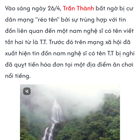
Vào sáng ngày 26/4,
Trấn Thành
bất ngờ bị cư
dân mạng "réo tên" bởi sự trùng hợp với tin
đồn liên quan đến một nam nghệ sĩ có tên viết
tắt hai từ là T.T. Trước đó trên mạng xã hội đã
xuất hiện tin đồn nam nghệ sĩ có tên T.T bị nghi
đã quỵt tiền hóa đơn tại một địa điểm ăn chơi
nổi tiếng.
Next video in 1
Cancel