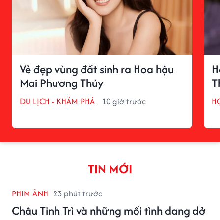
Vẻ đẹp vùng đất sinh ra Hoa hậu
H
Mai Phương Thúy
T
DU LỊCH - KHÁM PHÁ
10 giờ trước
H
TIN MỚI
PHIM ẢNH
23 phút trước
Châu Tinh Trì và những mối tình dang dở