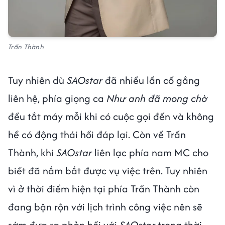
Trấn Thành
Tuy nhiên dù
SAOstar
đã nhiều lần cố gắng
liên hệ, phía giọng ca
Như anh đã mong chờ
đều tắt máy mỗi khi có cuộc gọi đến và không
hề có động thái hồi đáp lại. Còn về Trấn
Thành, khi
SAOstar
liên lạc phía nam MC cho
biết đã nắm bắt được vụ việc trên. Tuy nhiên
vì ở thời điểm hiện tại phía Trấn Thành còn
đang bận rộn với lịch trình công việc nên sẽ
sớm đưa ra phản hồi với
SAOstar
trong thời