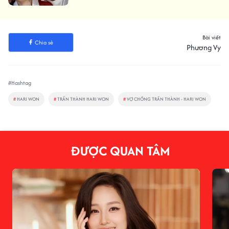
Bài viết
Chia sẻ
Phương Vy
#Hashtag
#
HARI WON
#
TRẤN THÀNH HARI WON
#
VỢ CHỒNG TRẤN THÀNH - HARI WON
ĐƯỢC QUAN TÂM