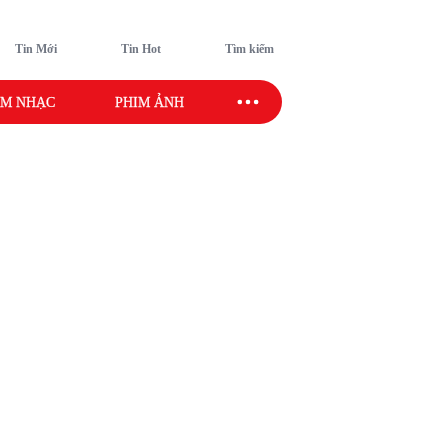
Tin Mới
Tin Hot
Tìm kiếm
M NHẠC
PHIM ẢNH
SAO SPORT