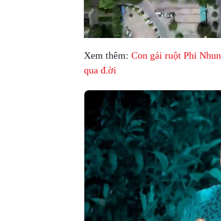
Xem thêm:
Con gái ruột Phi Nhun
qua đ.ời