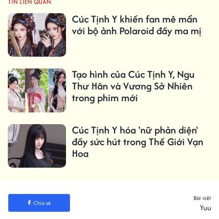
TIN LIÊN QUAN
Cúc Tịnh Y khiến fan mê mẩn
với bộ ảnh Polaroid đầy ma mị
Tạo hình của Cúc Tịnh Y, Ngu
Thư Hân và Vương Sở Nhiên
trong phim mới
Cúc Tịnh Y hóa 'nữ phản diện'
đầy sức hút trong Thế Giới Vạn
Hoa
Bài viết
Chia sẻ
Yuu