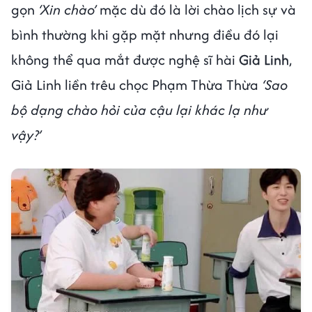
gọn
‘Xin chào’
mặc dù đó là lời chào lịch sự và
bình thường khi gặp mặt nhưng điều đó lại
không thể qua mắt được nghệ sĩ hài
Giả Linh
,
Giả Linh liền trêu chọc Phạm Thừa Thừa
‘Sao
bộ dạng chào hỏi của cậu lại khác lạ như
vậy?’