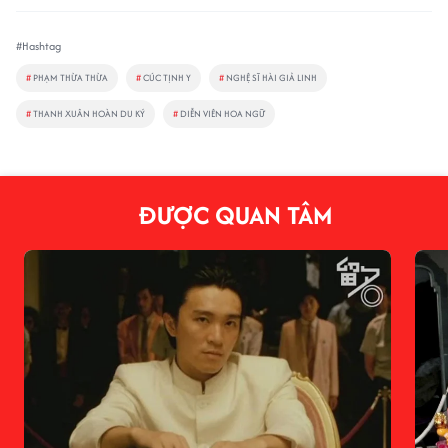
#Hashtag
#
PHẠM THỪA THỪA
#
CÚC TỊNH Y
#
NGHỆ SĨ HÀI GIẢ LINH
#
THANH XUÂN HOÀN DU KÝ
#
DIỄN VIÊN HOA NGỮ
ĐƯỢC QUAN TÂM