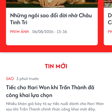
Những ngôi sao đổi đời nhờ Châu
D
Tinh Trì
C
PHIM ẢNH
06/08/2026 - 15:36
P
TIN MỚI
SAO
3 phút trước
Tiếc cho Hari Won khi Trấn Thành đã
công khai lựa chọn
Nhiều khán giả bày tỏ sự tiếc nuối dành cho Hari Won
sau khi Trấn Thành chính thức công khai mới đây.