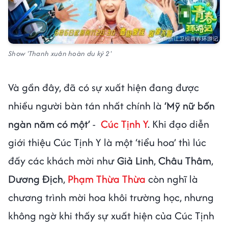
Show 'Thanh xuân hoàn du ký 2'
Và gần đây, đã có sự xuất hiện đang được
nhiều người bàn tán nhất chính là
‘Mỹ nữ bốn
ngàn năm có một’
-
Cúc Tịnh Y
. Khi đạo diễn
giới thiệu Cúc Tịnh Y là một ‘tiểu hoa’ thì lúc
đấy các khách mời như
Giả Linh
,
Châu Thâm
,
Dương Địch
,
Phạm Thừa Thừa
còn nghĩ là
chương trình mời hoa khôi trường học, nhưng
không ngờ khi thấy sự xuất hiện của Cúc Tịnh