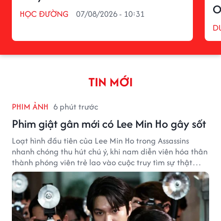
O
HỌC ĐƯỜNG
07/08/2026 - 10:31
D
TIN MỚI
PHIM ẢNH
6 phút trước
Phim giật gân mới có Lee Min Ho gây sốt
Loạt hình đầu tiên của Lee Min Ho trong Assassins
nhanh chóng thu hút chú ý, khi nam diễn viên hóa thân
thành phóng viên trẻ lao vào cuộc truy tìm sự thật
phía sau một vụ ám sát gây chấn động Hàn Quốc.