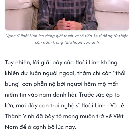
Nghệ sĩ Hoài Linh lên tiếng giải thích về số tiền 14 tỉ đồng từ thiện
còn nằm trong tài khoản của anh
Tuy nhiên, lời giãi bày của Hoài Linh không
khiến dư luận nguôi ngoai, thậm chí còn "thổi
bùng" cơn phẫn nộ bởi người hâm mộ mất
niềm tin vào nam danh hài. Trước sức ép to
lớn, mới đây con trai nghệ sĩ Hoài Linh - Võ Lê
Thành Vinh đã bày tỏ mong muốn trở về Việt
Nam để ở cạnh bố lúc này.