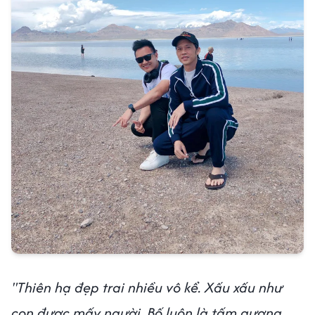
"Thiên hạ đẹp trai nhiều vô kể. Xấu xấu như
con được mấy người. Bố luôn là tấm gương