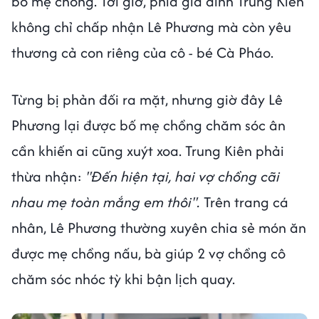
bố mẹ chồng. Tới giờ, phía gia đình Trung Kiên
không chỉ chấp nhận Lê Phương mà còn yêu
thương cả con riêng của cô - bé Cà Pháo.
Từng bị phản đối ra mặt, nhưng giờ đây Lê
Phương lại được bố mẹ chồng chăm sóc ân
cần khiến ai cũng xuýt xoa. Trung Kiên phải
thừa nhận:
"Đến hiện tại, hai vợ chồng cãi
nhau mẹ toàn mắng em thôi".
Trên trang cá
nhân, Lê Phương thường xuyên chia sẻ món ăn
được mẹ chồng nấu, bà giúp 2 vợ chồng cô
chăm sóc nhóc tỳ khi bận lịch quay.