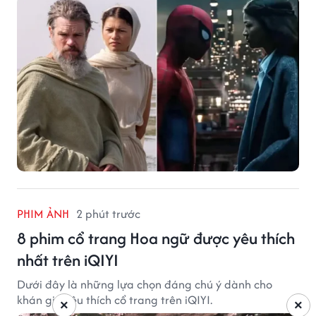
PHIM ẢNH
2 phút trước
8 phim cổ trang Hoa ngữ được yêu thích
nhất trên iQIYI
Dưới đây là những lựa chọn đáng chú ý dành cho
khán giả yêu thích cổ trang trên iQIYI.
×
×