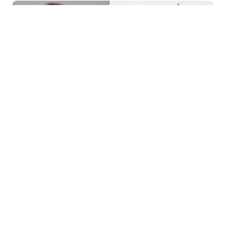
PHIM ẢNH
1 giờ trước
Sau Mai và Thỏ Ơi!!, khán giả kỳ vọng gì
ở phim mới của Trấn Thành?
Trấn Thành vừa chính thức khởi động dự án phim Tết
2027 mang tên Em. Ngay sau thông báo này, nhiều