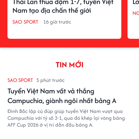
Thái Lan thua đậm 1-7, tuyển Việt
Lờ
Nam tạo địa chấn thế giới
NG
SAO SPORT
16 giờ trước
TIN MỚI
SAO SPORT
5 phút trước
Tuyển Việt Nam vất vả thắng
Campuchia, giành ngôi nhất bảng A
Đình Bắc lập cú đúp giúp tuyển Việt Nam vượt qua
Campuchia với tỷ số 3-1, qua đó khép lại vòng bảng
AFF Cup 2026 ở vị trí dẫn đầu bảng A.