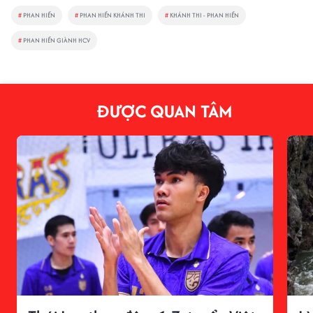
#
PHAN HIỂN
#
PHAN HIỂN KHÁNH THI
#
KHÁNH THI - PHAN HIỂN
#
PHAN HIỂN GIÀNH HCV
ĐƯỢC QUAN TÂM