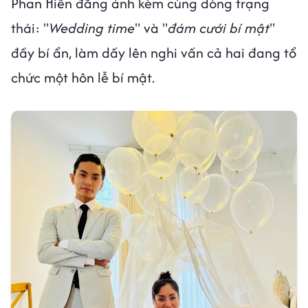
Phan Hiển đăng ảnh kèm cùng dòng trạng
thái: "
Wedding time
" và "
đám cưới bí mật
"
đầy bí ẩn, làm dấy lên nghi vấn cả hai đang tổ
chức một hôn lễ bí mật.