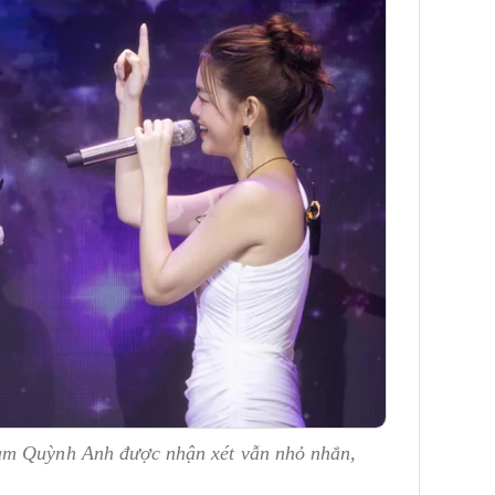
ạm Quỳnh Anh được nhận xét vẫn nhỏ nhắn,