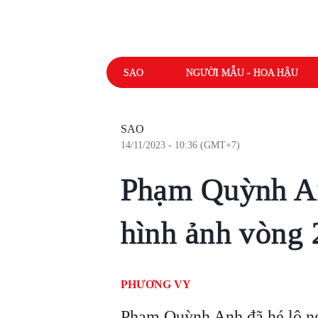
SAO
NGƯỜI MẪU - HOA HẬU
SAO
14/11/2023 - 10:36 (GMT+7)
Phạm Quỳnh An
hình ảnh vòng 
PHƯƠNG VY
Phạm Quỳnh Anh đã hé lộ ng