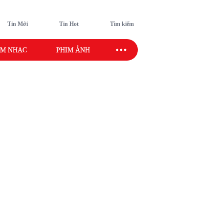
Tin Mới
Tin Hot
Tìm kiếm
M NHẠC
PHIM ẢNH
SAO SPORT