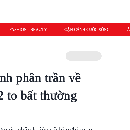
FASHION - BEAUTY
CẬN CẢNH CUỘC SỐNG
Â
h phân trần về
2 to bất thường
uyên nhân khiến cô bị nghi mang