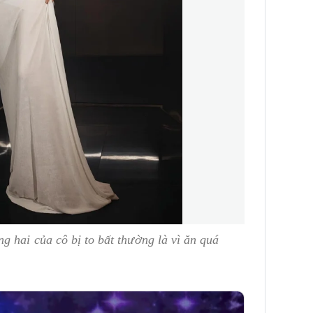
 hai của cô bị to bất thường là vì ăn quá