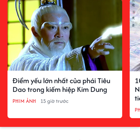
Điểm yếu lớn nhất của phái Tiêu
1
Dao trong kiếm hiệp Kim Dung
N
t
PHIM ẢNH
15 giờ trước
P