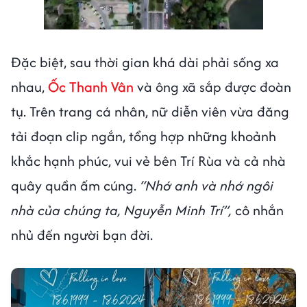
Đặc biệt, sau thời gian khá dài phải sống xa
nhau,
Ốc Thanh Vân
và ông xã sắp được đoàn
tụ. Trên trang cá nhân, nữ diễn viên vừa đăng
tải đoạn clip ngắn, tổng hợp những khoảnh
khắc hạnh phúc, vui vẻ bên Trí Rùa và cả nhà
quây quần ấm cúng.
“Nhớ anh và nhớ ngôi
nhà của chúng ta, Nguyễn Minh Trí”,
cô nhắn
nhủ đến người bạn đời.