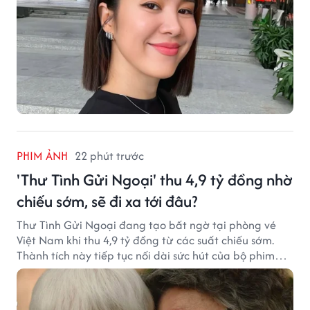
PHIM ẢNH
22 phút trước
'Thư Tình Gửi Ngoại' thu 4,9 tỷ đồng nhờ
chiếu sớm, sẽ đi xa tới đâu?
Thư Tình Gửi Ngoại đang tạo bất ngờ tại phòng vé
Việt Nam khi thu 4,9 tỷ đồng từ các suất chiếu sớm.
Thành tích này tiếp tục nối dài sức hút của bộ phim
từng gây sốt với doanh thu hơn 7.300 tỷ đồng ở nước
ngoài.