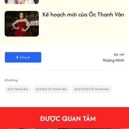
Kế hoạch mới của Ốc Thanh Vân
Bài viết
Chia sẻ
Hoàng Minh
#Hashtag
#
ỐC THANH VÂN
#
CHỒNG ỐC THANH VÂN
#
VỢ CHỒNG ỐC THANH VÂN
ĐƯỢC QUAN TÂM