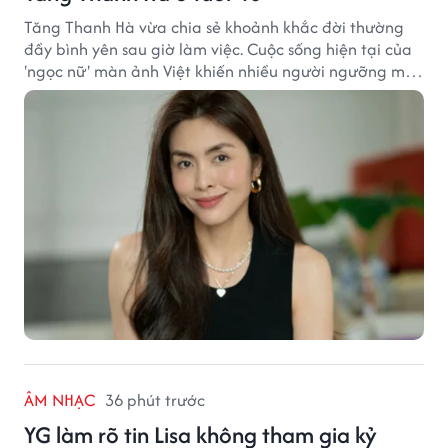
Tăng Thanh Hà vừa chia sẻ khoảnh khắc đời thường
đầy bình yên sau giờ làm việc. Cuộc sống hiện tại của
'ngọc nữ' màn ảnh Việt khiến nhiều người ngưỡng mộ
sau hơn một thập kỷ rời xa ánh đèn sân khấu.
ÂM NHẠC
36 phút trước
YG làm rõ tin Lisa không tham gia kỷ