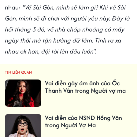
nhau:
"Về Sài Gòn, mình sẽ làm gì? Khi về Sài
Gòn, mình sẽ đi chơi với người yêu này. Đây là
hồi tháng 3 đó, về nhà chớp nhoáng có mấy
ngày thôi mà tận hưởng dữ lắm. Tính ra xa
nhau ok hơn, đội tôi lên đầu luôn".
TIN LIÊN QUAN
Vai diễn gây ám ảnh của Ốc
Thanh Vân trong Người vợ ma
Vai diễn của NSND Hồng Vân
trong Người Vợ Ma