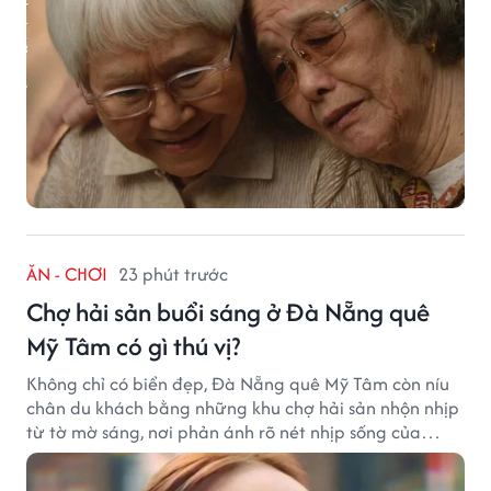
ĂN - CHƠI
23 phút trước
Chợ hải sản buổi sáng ở Đà Nẵng quê
Mỹ Tâm có gì thú vị?
Không chỉ có biển đẹp, Đà Nẵng quê Mỹ Tâm còn níu
chân du khách bằng những khu chợ hải sản nhộn nhịp
từ tờ mờ sáng, nơi phản ánh rõ nét nhịp sống của
thành phố biển.