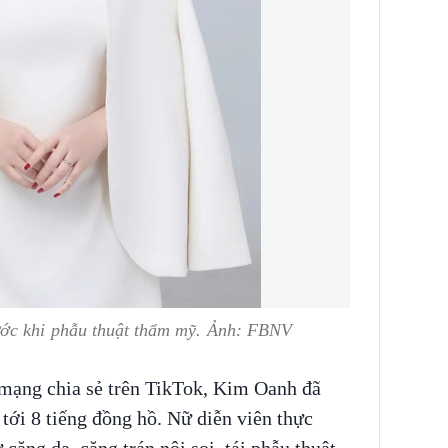
ước khi phẫu thuật thẩm mỹ. Ảnh: FBNV
mạng chia sẻ trên TikTok, Kim Oanh đã
 tới 8 tiếng đồng hồ. Nữ diễn viên thực
 căng da, căng trán nội soi, tái phẫu thuật