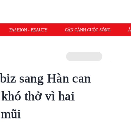
FASHION - BEAUTY
CẬN CẢNH CUỘC SỐNG
Â
biz sang Hàn can
 khó thở vì hai
 mũi