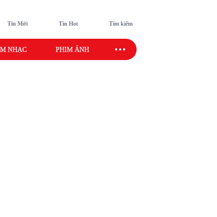
Tin Mới
Tin Hot
Tìm kiếm
M NHẠC
PHIM ẢNH
SAO SPORT