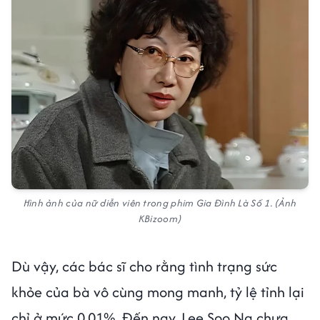
Hình ảnh của nữ diễn viên trong phim Gia Đình Là Số 1. (Ảnh
KBizoom)
Dù vậy, các bác sĩ cho rằng tình trạng sức
khỏe của bà vô cùng mong manh, tỷ lệ tỉnh lại
chỉ ở mức 0,01%. Đến nay, Lee Soo Na chưa