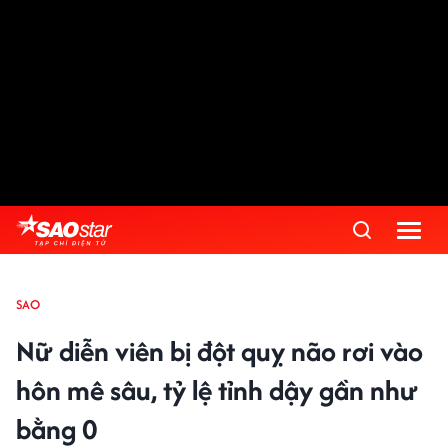
SAO
Nữ diễn viên bị đột quỵ não rơi vào
hôn mê sâu, tỷ lệ tỉnh dậy gần như
bằng 0