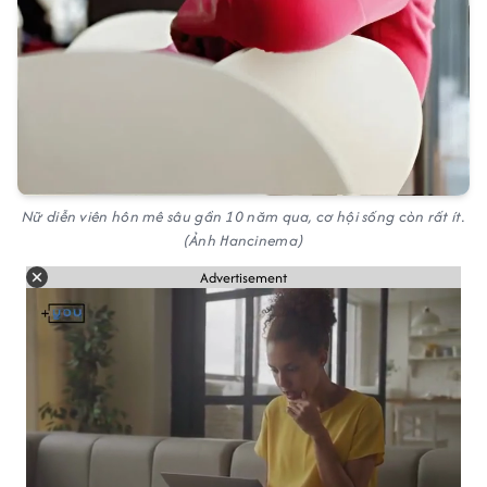
Nữ diễn viên hôn mê sâu gần 10 năm qua, cơ hội sống còn rất ít.
(Ảnh Hancinema)
Advertisement