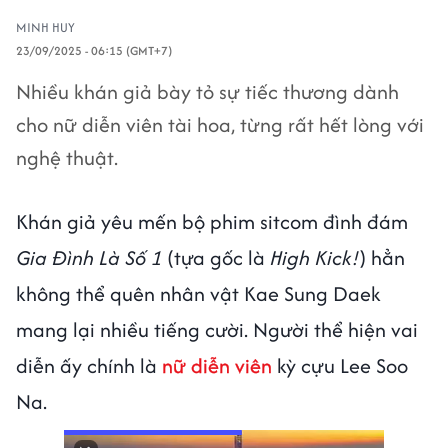
MINH HUY
23/09/2025 - 06:15 (GMT+7)
Nhiều khán giả bày tỏ sự tiếc thương dành
cho nữ diễn viên tài hoa, từng rất hết lòng với
nghệ thuật.
Khán giả yêu mến bộ phim sitcom đình đám
Gia Đình Là Số 1
(tựa gốc là
High Kick!
) hẳn
không thể quên nhân vật Kae Sung Daek
mang lại nhiều tiếng cười. Người thể hiện vai
diễn ấy chính là
nữ diễn viên
kỳ cựu Lee Soo
Na.