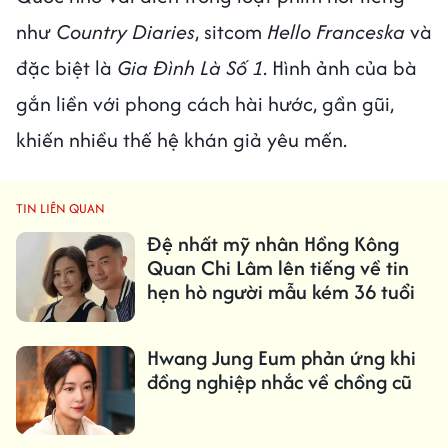
như
Country Diaries
, sitcom
Hello Franceska
và
đặc biệt là
Gia Đình Là Số 1
. Hình ảnh của bà
gắn liền với phong cách hài hước, gần gũi,
khiến nhiều thế hệ khán giả yêu mến.
TIN LIÊN QUAN
Đệ nhất mỹ nhân Hồng Kông
Quan Chi Lâm lên tiếng về tin
hẹn hò người mẫu kém 36 tuổi
Hwang Jung Eum phản ứng khi
đồng nghiệp nhắc về chồng cũ