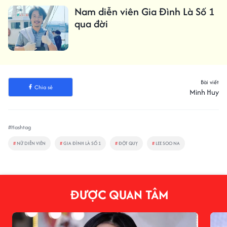
Nam diễn viên Gia Đình Là Số 1
qua đời
Bài viết
Chia sẻ
Minh Huy
#Hashtag
#
NỮ DIỄN VIÊN
#
GIA ĐÌNH LÀ SỐ 1
#
ĐỘT QUỴ
#
LEE SOO NA
ĐƯỢC QUAN TÂM