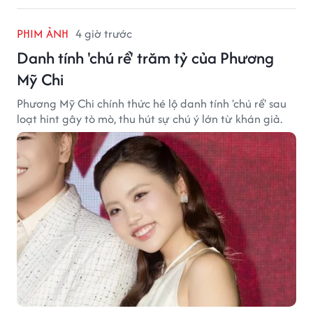
PHIM ẢNH
4 giờ trước
Danh tính 'chú rể' trăm tỷ của Phương
Mỹ Chi
Phương Mỹ Chi chính thức hé lộ danh tính 'chú rể' sau
loạt hint gây tò mò, thu hút sự chú ý lớn từ khán giả.