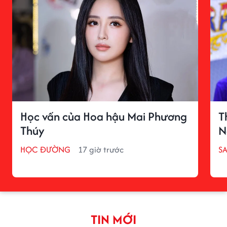
Học vấn của Hoa hậu Mai Phương
T
Thúy
N
HỌC ĐƯỜNG
17 giờ trước
S
TIN MỚI