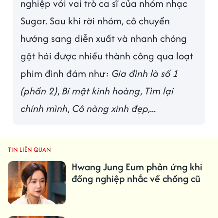
nghiệp với vai trò ca sĩ của nhóm nhạc
Sugar. Sau khi rời nhóm, cô chuyển
hướng sang diễn xuất và nhanh chóng
gặt hái được nhiều thành công qua loạt
phim đình đám như:
Gia đình là số 1
(phần 2)
,
Bí mật kinh hoàng
,
Tìm lại
chính mình
,
Cô nàng xinh đẹp,...
TIN LIÊN QUAN
Hwang Jung Eum phản ứng khi
đồng nghiệp nhắc về chồng cũ