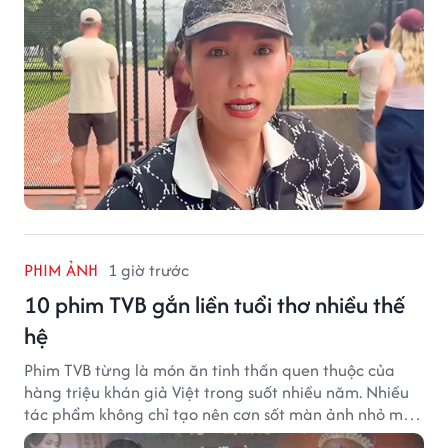
PHIM ẢNH
1 giờ trước
10 phim TVB gắn liền tuổi thơ nhiều thế
hệ
Phim TVB từng là món ăn tinh thần quen thuộc của
hàng triệu khán giả Việt trong suốt nhiều năm. Nhiều
tác phẩm không chỉ tạo nên cơn sốt màn ảnh nhỏ mà
còn trở thành ký ức khó quên của cả một thế hệ.