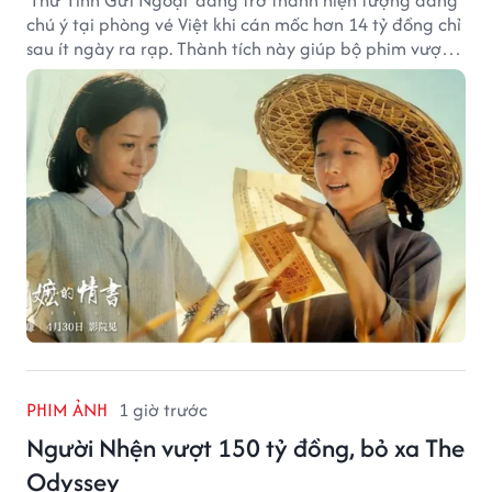
'Thư Tình Gửi Ngoại' đang trở thành hiện tượng đáng
chú ý tại phòng vé Việt khi cán mốc hơn 14 tỷ đồng chỉ
sau ít ngày ra rạp. Thành tích này giúp bộ phim vượt
kỳ vọng ban đầu và duy trì sức hút giữa cuộc cạnh
tranh của nhiều tác phẩm lớn.
PHIM ẢNH
1 giờ trước
Người Nhện vượt 150 tỷ đồng, bỏ xa The
Odyssey