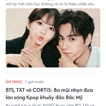
mô-típ tình cảm học đường và xử lý thiếu chiều sâu.
ÂM NHẠC
1 giờ trước
BTS, TXT và CORTIS: Ba mũi nhọn đưa
làn sóng Kpop khuấy đảo Bắc Mỹ
Ba nghệ sĩ trực thuộc BIGHIT Music gồm BTS, TXT và