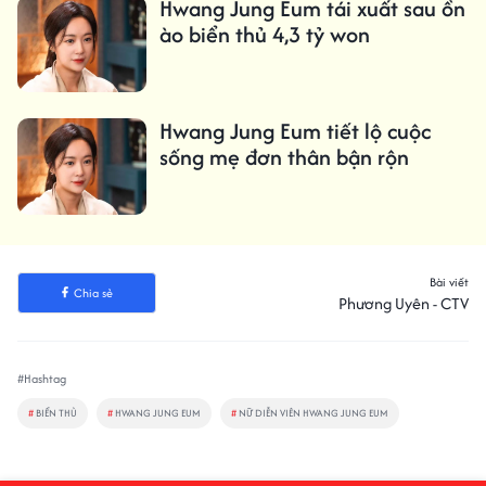
Hwang Jung Eum tái xuất sau ồn
ào biển thủ 4,3 tỷ won
Hwang Jung Eum tiết lộ cuộc
sống mẹ đơn thân bận rộn
Bài viết
Chia sẻ
Phương Uyên - CTV
#Hashtag
#
BIỂN THỦ
#
HWANG JUNG EUM
#
NỮ DIỄN VIÊN HWANG JUNG EUM