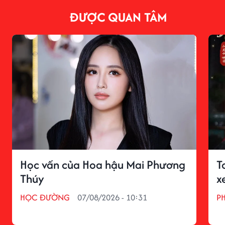
ĐƯỢC QUAN TÂM
Học vấn của Hoa hậu Mai Phương
T
Thúy
x
HỌC ĐƯỜNG
07/08/2026 - 10:31
P