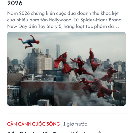
2026
Năm 2026 chứng kiến cuộc đua doanh thu khốc liệt
của nhiều bom tấn Hollywood. Từ Spider-Man: Brand
New Day đến Toy Story 5, hàng loạt tác phẩm đã
mang về hàng chục nghìn tỷ đồng và tạo nên những
cột mốc đáng nhớ tại phòng vé toàn cầu.
CẬN CẢNH CUỘC SỐNG
1 giờ trước