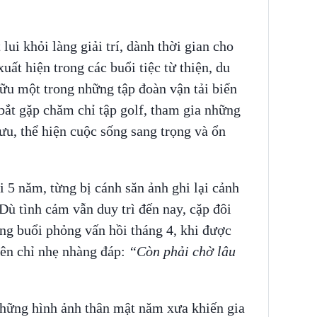
ui khỏi làng giải trí, dành thời gian cho
ất hiện trong các buổi tiệc từ thiện, du
 hữu một trong những tập đoàn vận tải biển
bắt gặp chăm chỉ tập golf, tham gia những
ưu, thể hiện cuộc sống sang trọng và ổn
i 5 năm, từng bị cánh săn ảnh ghi lại cảnh
ù tình cảm vẫn duy trì đến nay, cặp đôi
ng buổi phỏng vấn hồi tháng 4, khi được
iên chỉ nhẹ nhàng đáp:
“Còn phải chờ lâu
 những hình ảnh thân mật năm xưa khiến gia