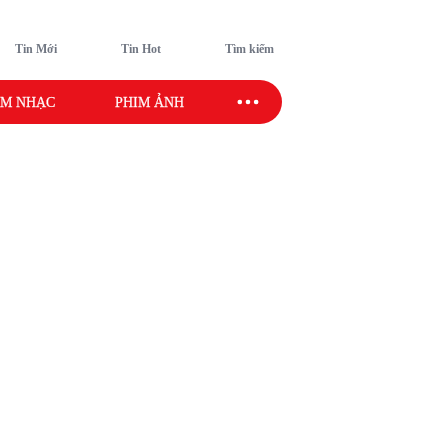
Tin Mới
Tin Hot
Tìm kiếm
M NHẠC
PHIM ẢNH
SAO SPORT