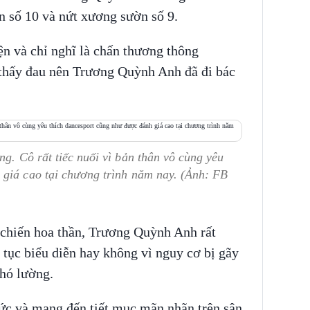
n số 10 và nứt xương sườn số 9.
ện và chỉ nghĩ là chấn thương thông
 thấy đau nên Trương Quỳnh Anh đã đi bác
g. Cô rất tiếc nuối vì bản thân vô cùng yêu
 giá cao tại chương trình năm nay. (Ảnh: FB
 chiến hoa thần, Trương Quỳnh Anh rất
 tục biểu diễn hay không vì nguy cơ bị gãy
khó lường.
sức và mang đến tiết mục mãn nhãn trên sân