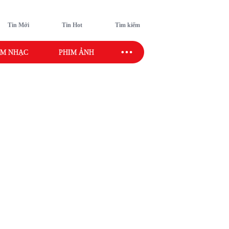
Tin Mới
Tin Hot
Tìm kiếm
M NHẠC
PHIM ẢNH
SAO SPORT