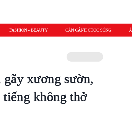
FASHION - BEAUTY
CẬN CẢNH CUỘC SỐNG
Â
bị gãy xương sườn,
 tiếng không thở