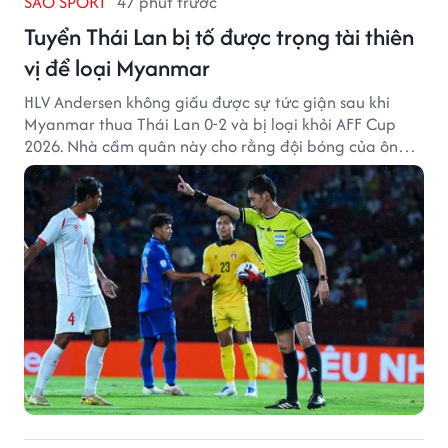
SAO SPORT
47 phút trước
Tuyển Thái Lan bị tố được trọng tài thiên
vị để loại Myanmar
HLV Andersen không giấu được sự tức giận sau khi
Myanmar thua Thái Lan 0-2 và bị loại khỏi AFF Cup
2026. Nhà cầm quân này cho rằng đội bóng của ông
thất bại bởi những quyết định từ tổ trọng tài.