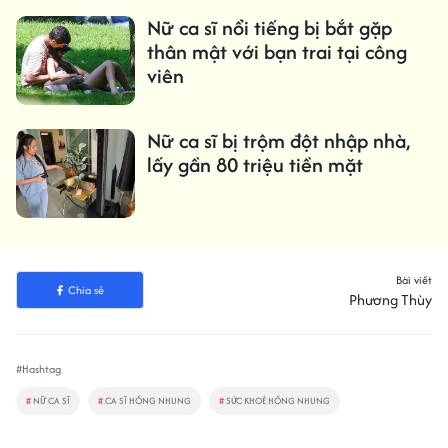
Nữ ca sĩ nổi tiếng bị bắt gặp
thân mật với bạn trai tại công
viên
Nữ ca sĩ bị trộm đột nhập nhà,
lấy gần 80 triệu tiền mặt
Bài viết
Chia sẻ
Phương Thùy
#Hashtag
#
NỮ CA SĨ
#
CA SĨ HỒNG NHUNG
#
SỨC KHOẺ HỒNG NHUNG