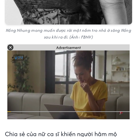
Hồng Nhung mong muốn được rải một nắm tro nhỏ ở sông Hồng
sau khi ra đi. (Ảnh: FBNV)
Advertisement
Chia sẻ của nữ ca sĩ khiến người hâm mộ