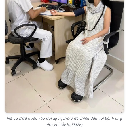
Nữ ca sĩ đã bước vào đợt xạ trị thứ 3 để chiến đấu với bệnh ung
thư vú. (Ảnh: FBNV)