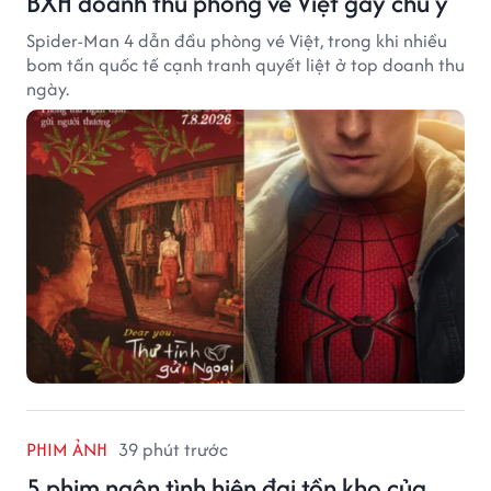
BXH doanh thu phòng vé Việt gây chú ý
Spider-Man 4 dẫn đầu phòng vé Việt, trong khi nhiều
bom tấn quốc tế cạnh tranh quyết liệt ở top doanh thu
ngày.
PHIM ẢNH
39 phút trước
5 phim ngôn tình hiện đại tồn kho của