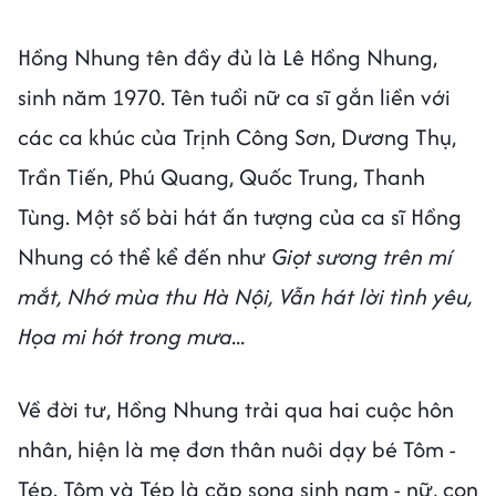
Hồng Nhung tên đầy đủ là Lê Hồng Nhung,
sinh năm 1970. Tên tuổi nữ ca sĩ gắn liền với
các ca khúc của Trịnh Công Sơn, Dương Thụ,
Trần Tiến, Phú Quang, Quốc Trung, Thanh
Tùng. Một số bài hát ấn tượng của ca sĩ Hồng
Nhung có thể kể đến như
Giọt sương trên mí
mắt, Nhớ mùa thu Hà Nội, Vẫn hát lời tình yêu,
Họa mi hót trong mưa...
Về đời tư, Hồng Nhung trải qua hai cuộc hôn
nhân, hiện là mẹ đơn thân nuôi dạy bé Tôm -
Tép. Tôm và Tép là cặp song sinh nam - nữ, con