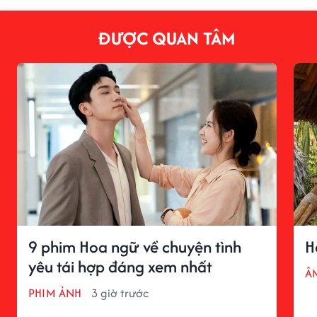
ĐƯỢC QUAN TÂM
9 phim Hoa ngữ về chuyện tình
H
yêu tái hợp đáng xem nhất
Â
PHIM ẢNH
3 giờ trước