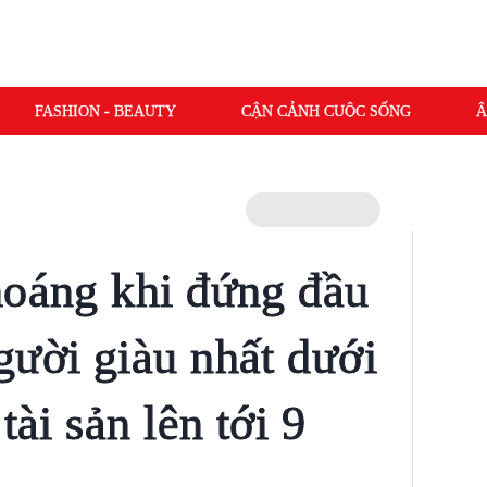
FASHION - BEAUTY
CẬN CẢNH CUỘC SỐNG
Â
hoáng khi đứng đầu
gười giàu nhất dưới
tài sản lên tới 9