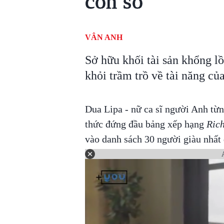
con số
VÂN ANH
Sở hữu khối tài sản khổng l
khỏi trầm trồ về tài năng củ
Dua Lipa - nữ ca sĩ người Anh từ
thức đứng đầu bảng xếp hạng
Rich
vào danh sách 30 người giàu nhất 