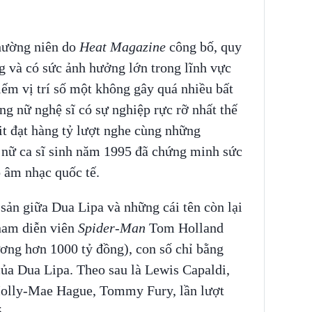
thường niên do
Heat Magazine
công bố, quy
g và có sức ảnh hưởng lớn trong lĩnh vực
hiếm vị trí số một không gây quá nhiều bất
ng nữ nghệ sĩ có sự nghiệp rực rỡ nhất thế
hit đạt hàng tỷ lượt nghe cùng những
, nữ ca sĩ sinh năm 1995 đã chứng minh sức
ồ âm nhạc quốc tế.
 sản giữa Dua Lipa và những cái tên còn lại
 nam diễn viên
Spider-Man
Tom Holland
ơng hơn 1000 tỷ đồng), con số chỉ bằng
của Dua Lipa. Theo sau là Lewis Capaldi,
olly-Mae Hague, Tommy Fury, lần lượt
.