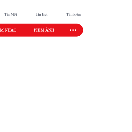
Tin Mới
Tin Hot
Tìm kiếm
M NHẠC
PHIM ẢNH
SAO SPORT