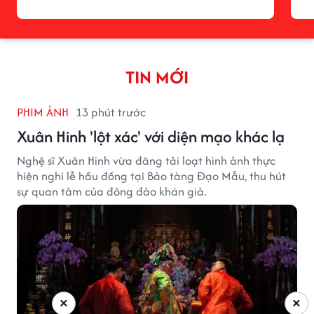
TIN MỚI
PHIM ẢNH
13 phút trước
Xuân Hinh 'lột xác' với diện mạo khác lạ
Nghệ sĩ Xuân Hinh vừa đăng tải loạt hình ảnh thực
hiện nghi lễ hầu đồng tại Bảo tàng Đạo Mẫu, thu hút
sự quan tâm của đông đảo khán giả.
×
×