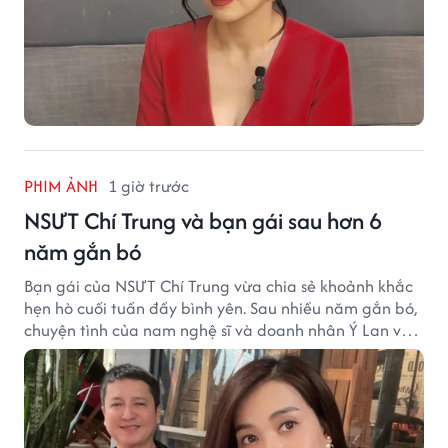
PHIM ẢNH
1 giờ trước
NSƯT Chí Trung và bạn gái sau hơn 6
năm gắn bó
Bạn gái của NSƯT Chí Trung vừa chia sẻ khoảnh khắc
hẹn hò cuối tuần đầy bình yên. Sau nhiều năm gắn bó,
chuyện tình của nam nghệ sĩ và doanh nhân Ý Lan vẫn
nhận được sự quan tâm từ công chúng.