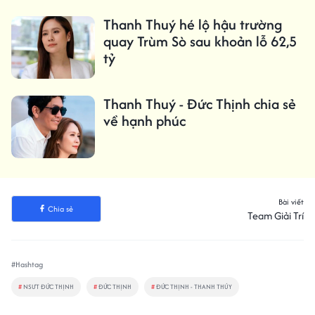
Thanh Thuý hé lộ hậu trường
quay Trùm Sò sau khoản lỗ 62,5
tỷ
Thanh Thuý - Đức Thịnh chia sẻ
về hạnh phúc
Bài viết
Chia sẻ
Team Giải Trí
#Hashtag
#
NSƯT ĐỨC THỊNH
#
ĐỨC THỊNH
#
ĐỨC THỊNH - THANH THÚY