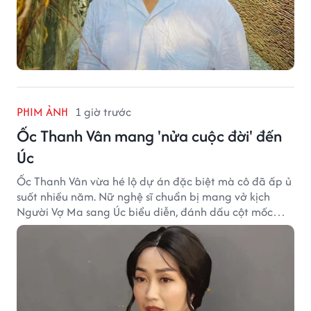
PHIM ẢNH
1 giờ trước
Ốc Thanh Vân mang 'nửa cuộc đời' đến
Úc
Ốc Thanh Vân vừa hé lộ dự án đặc biệt mà cô đã ấp ủ
suốt nhiều năm. Nữ nghệ sĩ chuẩn bị mang vở kịch
Người Vợ Ma sang Úc biểu diễn, đánh dấu cột mốc
đáng nhớ trong hành trình làm nghề.