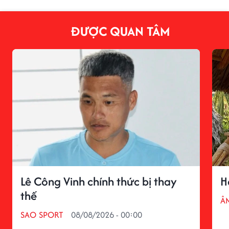
ĐƯỢC QUAN TÂM
Lê Công Vinh chính thức bị thay
H
thế
Â
SAO SPORT
08/08/2026 - 00:00