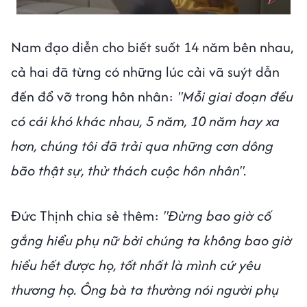
Nam đạo diễn cho biết suốt 14 năm bên nhau,
cả hai đã từng có những lúc cải vã suýt dẫn
đến đổ vỡ trong hôn nhân:
"Mỗi giai đoạn đều
có cái khó khác nhau, 5 năm, 10 năm hay xa
hơn, chúng tôi đã trải qua những cơn dông
bão thật sự, thử thách cuộc hôn nhân".
Đức Thịnh chia sẻ thêm:
"Đừng bao giờ cố
gắng hiểu phụ nữ bởi chúng ta không bao giờ
hiểu hết được họ, tốt nhất là mình cứ yêu
thương họ. Ông bà ta thường nói người phụ