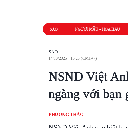
SAO
NGƯỜI MẪU - HOA HẬU
SAO
14/10/2025 - 16:25 (GMT+7)
NSND Việt Anh
ngàng với bạn 
PHƯƠNG THẢO
NSND Việt Anh cho biết ban 