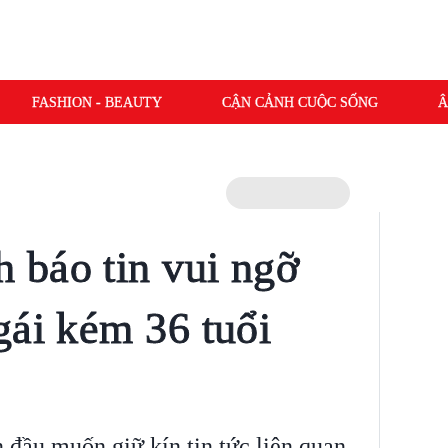
FASHION - BEAUTY
CẬN CẢNH CUỘC SỐNG
Â
 báo tin vui ngỡ
gái kém 36 tuổi
đầu muốn giữ kín tin tức liên quan