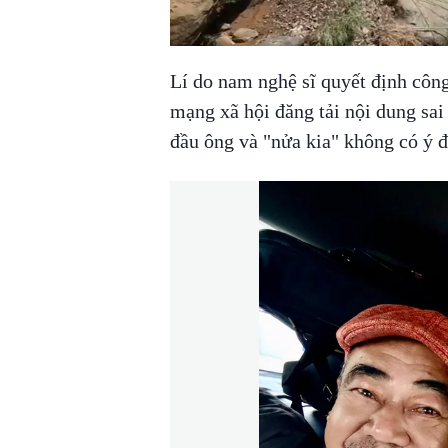
00:00
/
00:59
VIETNAM HLS
Lí do nam nghệ sĩ quyết định công
mạng xã hội đăng tải nội dung sai 
đầu ông và "nửa kia" không có ý đị