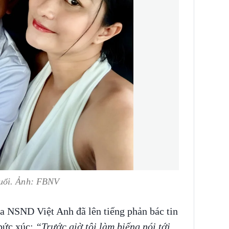
tuổi. Ảnh: FBNV
a NSND Việt Anh đã lên tiếng phản bác tin
 bức xúc:
“Trước giờ tôi làm biếng nói tới,