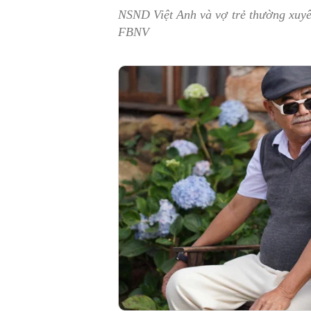
NSND Việt Anh và vợ trẻ thường xuyên
FBNV