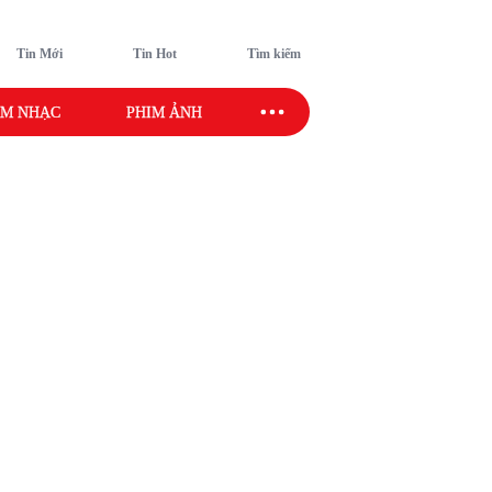
Tin Mới
Tin Hot
Tìm kiếm
M NHẠC
PHIM ẢNH
SAO SPORT