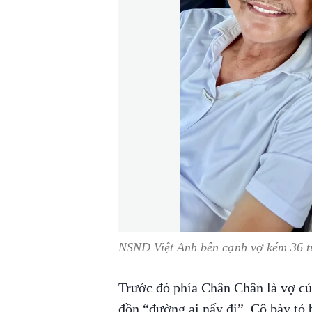
NSND Việt Anh bên cạnh vợ kém 36 
Trước đó phía Chân Chân là vợ củ
đồn “đường ai nấy đi”. Cô bày tỏ