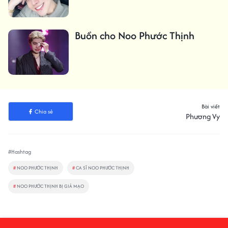
Buồn cho Noo Phước Thịnh
Bài viết
Chia sẻ
Phương Vy
#Hashtag
#
NOO PHƯỚC THỊNH
#
CA SĨ NOO PHƯỚC THỊNH
#
NOO PHƯỚC THỊNH BỊ GIẢ MẠO