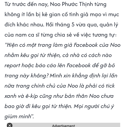
Từ trước đến nay, Noo Phước Thịnh từng
không ít lần bị kẻ gian cố tình giả mạo vì mục
đích khác nhau. Hồi tháng 5 vừa qua, quản lý
của nam ca sĩ từng chia sẻ về việc tương tự:
"Hiện có một trang làm giả Facebook của Noo
nhằm kêu gọi từ thiện, cả nhà có cách nào
report hoặc báo cáo lên Facebook để gỡ bỏ
trang này không? Mình xin khẳng định lại lần
nữa trang chính chủ của Noo là phải có tick
xanh và ê-kíp cũng như bản thân Noo chưa
bao giờ đi kêu gọi từ thiện. Mọi người chú ý
giùm mình".
Advertisement