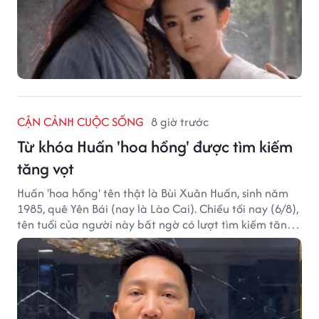
CẬN CẢNH CUỘC SỐNG
8 giờ trước
Từ khóa Huấn 'hoa hồng' được tìm kiếm
tăng vọt
Huấn 'hoa hồng' tên thật là Bùi Xuân Huấn, sinh năm
1985, quê Yên Bái (nay là Lào Cai). Chiều tối nay (6/8),
tên tuổi của người này bất ngờ có lượt tìm kiếm tăng
vọt.