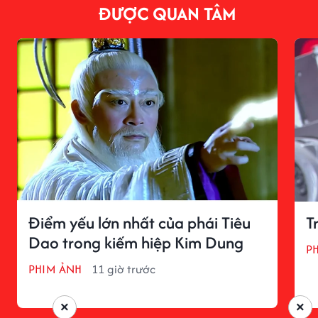
ĐƯỢC QUAN TÂM
Điểm yếu lớn nhất của phái Tiêu
T
Dao trong kiếm hiệp Kim Dung
P
PHIM ẢNH
11 giờ trước
×
×