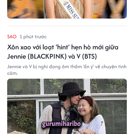
SAO
1 phút trước
Xôn xao với loạt 'hint' hẹn hò mới giữa
Jennie (BLACKPINK) và V (BTS)
Jennie và V bị nghi đang âm thầm 'ẩn ý' về chuyện tình
cảm.