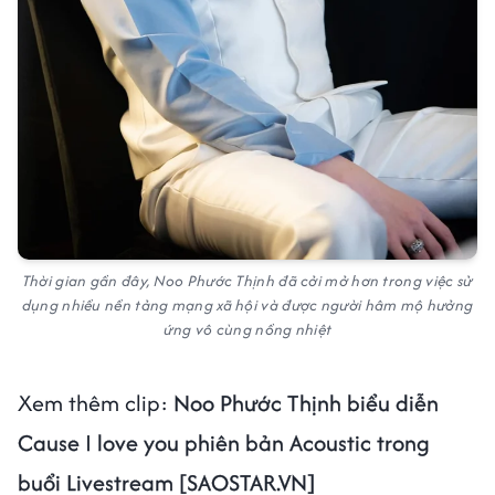
Thời gian gần đây, Noo Phước Thịnh đã cởi mở hơn trong việc sử
dụng nhiều nền tảng mạng xã hội và được người hâm mộ hưởng
ứng vô cùng nồng nhiệt
Xem thêm clip:
Noo Phước Thịnh biểu diễn
Cause I love you phiên bản Acoustic trong
buổi Livestream [SAOSTAR.VN]