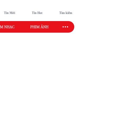
Tin Mới
Tin Hot
Tìm kiếm
M NHẠC
PHIM ẢNH
SAO SPORT