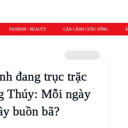
FASHION - BEAUTY
CẬN CẢNH CUỘC SỐNG
Â
h đang trục trặc
g Thúy: Mỗi ngày
ầy buồn bã?