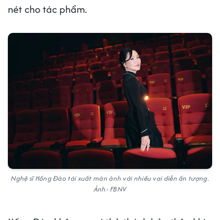
nét cho tác phẩm.
Nghệ sĩ Hồng Đào tái xuất màn ảnh với nhiều vai diễn ấn tượng.
Ảnh: FBNV