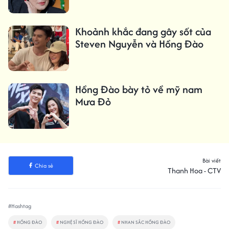
Khoảnh khắc đang gây sốt của
Steven Nguyễn và Hồng Đào
Hồng Đào bày tỏ về mỹ nam
Mưa Đỏ
Bài viết
Chia sẻ
Thanh Hoa - CTV
#Hashtag
#
HỒNG ĐÀO
#
NGHỆ SĨ HỒNG ĐÀO
#
NHAN SẮC HỒNG ĐÀO