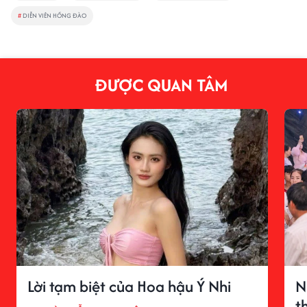
#
DIỄN VIÊN HỒNG ĐÀO
ĐƯỢC QUAN TÂM
Lời tạm biệt của Hoa hậu Ý Nhi
N
t