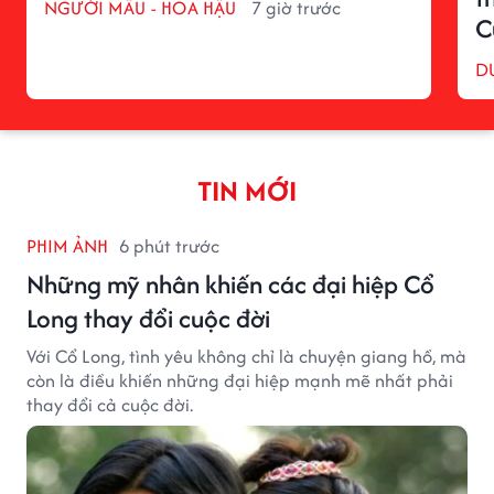
NGƯỜI MẪU - HOA HẬU
7 giờ trước
C
D
TIN MỚI
PHIM ẢNH
6 phút trước
Những mỹ nhân khiến các đại hiệp Cổ
Long thay đổi cuộc đời
Với Cổ Long, tình yêu không chỉ là chuyện giang hồ, mà
còn là điều khiến những đại hiệp mạnh mẽ nhất phải
thay đổi cả cuộc đời.