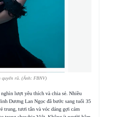
 quyến rũ. (Ảnh: FBNV)
nghìn lượt yêu thích và chia sẻ. Nhiều
Ninh Dương Lan Ngọc đã bước sang tuổi 35
ẻ trung, tươi tắn và vóc dáng gợi cảm
o trong showbiz Việt. Không ít người hâm