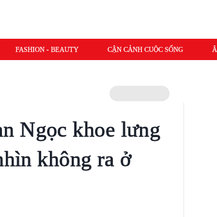
FASHION - BEAUTY
CẬN CẢNH CUỘC SỐNG
Â
n Ngọc khoe lưng
nhìn không ra ở