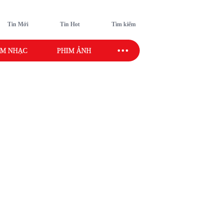
Tin Mới
Tin Hot
Tìm kiếm
M NHẠC
PHIM ẢNH
SAO SPORT