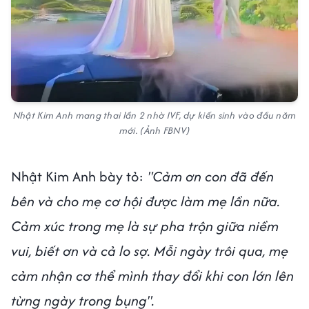
Nhật Kim Anh mang thai lần 2 nhờ IVF, dự kiến sinh vào đầu năm
mới. (Ảnh FBNV)
Nhật Kim Anh bày tỏ:
"Cảm ơn con đã đến
bên và cho mẹ cơ hội được làm mẹ lần nữa.
Cảm xúc trong mẹ là sự pha trộn giữa niềm
vui, biết ơn và cả lo sợ. Mỗi ngày trôi qua, mẹ
cảm nhận cơ thể mình thay đổi khi con lớn lên
từng ngày trong bụng".