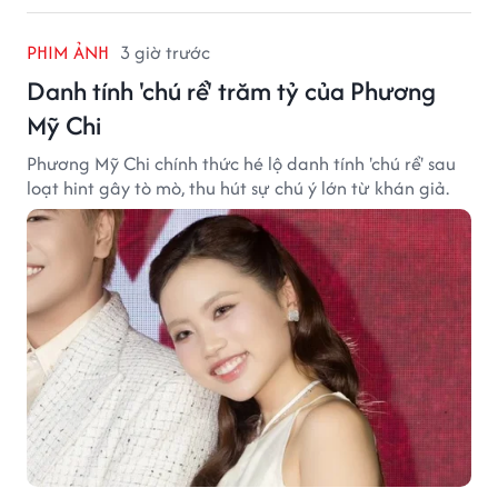
PHIM ẢNH
3 giờ trước
Danh tính 'chú rể' trăm tỷ của Phương
Mỹ Chi
Phương Mỹ Chi chính thức hé lộ danh tính 'chú rể' sau
loạt hint gây tò mò, thu hút sự chú ý lớn từ khán giả.