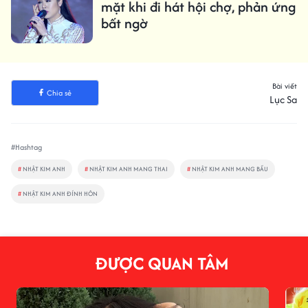
mặt khi đi hát hội chợ, phản ứng
bất ngờ
Bài viết
Chia sẻ
Lục Sa
#Hashtag
#
NHẬT KIM ANH
#
NHẬT KIM ANH MANG THAI
#
NHẬT KIM ANH MANG BẦU
#
NHẬT KIM ANH ĐÍNH HÔN
ĐƯỢC QUAN TÂM