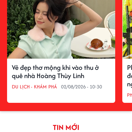
Vẻ đẹp thơ mộng khi vào thu ở
P
quê nhà Hoàng Thùy Linh
đ
n
DU LỊCH - KHÁM PHÁ
02/08/2026 - 10:30
P
TIN MỚI