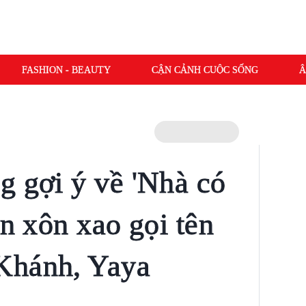
FASHION - BEAUTY
CẬN CẢNH CUỘC SỐNG
Â
g gợi ý về 'Nhà có
an xôn xao gọi tên
Khánh, Yaya