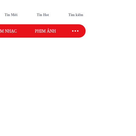
Tin Mới
Tin Hot
Tìm kiếm
M NHẠC
PHIM ẢNH
SAO SPORT