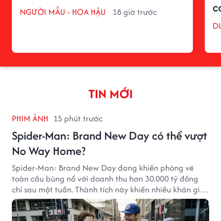
c
NGƯỜI MẪU - HOA HẬU
18 giờ trước
D
TIN MỚI
PHIM ẢNH
15 phút trước
Spider-Man: Brand New Day có thể vượt
No Way Home?
Spider-Man: Brand New Day đang khiến phòng vé
toàn cầu bùng nổ với doanh thu hơn 30.000 tỷ đồng
chỉ sau một tuần. Thành tích này khiến nhiều khán giả
đặt câu hỏi liệu bộ phim mới của Tom Holland có thể
phá kỷ lục mà No Way Home từng thiết lập hay không.