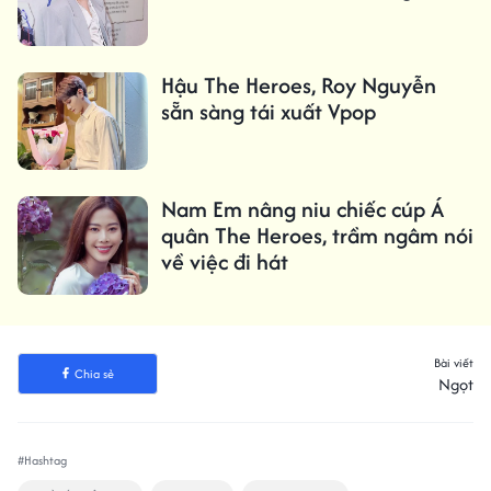
Hậu The Heroes, Roy Nguyễn
sẵn sàng tái xuất Vpop
Nam Em nâng niu chiếc cúp Á
quân The Heroes, trầm ngâm nói
về việc đi hát
Bài viết
Chia sẻ
Ngọt
#Hashtag