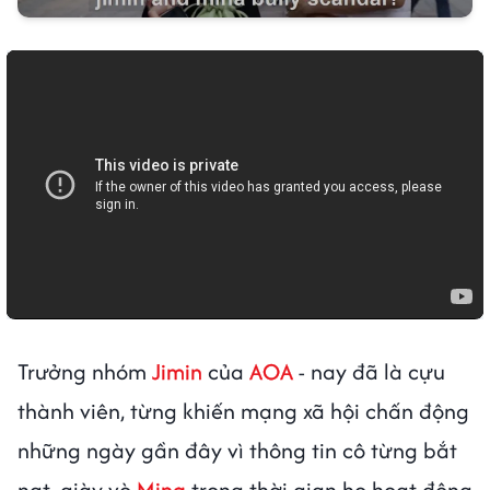
Trưởng nhóm
Jimin
của
AOA
- nay đã là cựu
thành viên, từng khiến mạng xã hội chấn động
những ngày gần đây vì thông tin cô từng bắt
nạt, giày vò
Mina
trong thời gian họ hoạt động