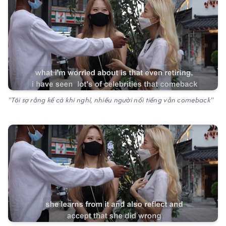
"Tôi sợ rằng kể cả khi nghỉ, nhiều người nổi tiếng vẫn comeback"