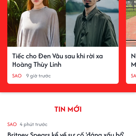
Tiếc cho Đen Vâu sau khi rời xa
N
Hoàng Thùy Linh
M
SAO
9 giờ trước
S
TIN MỚI
SAO
4 phút trước
Britney Spears kể về sự cố 'đáng xấu hổ'