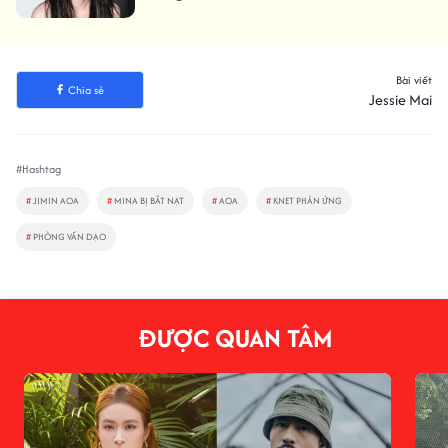
Bài viết
Chia sẻ
Jessie Mai
#Hashtag
#
JIMIN AOA
#
MINA BỊ BẮT NẠT
#
AOA
#
KNET PHẢN ỨNG
#
PHỎNG VẤN DẠO
ĐƯỢC QUAN TÂM