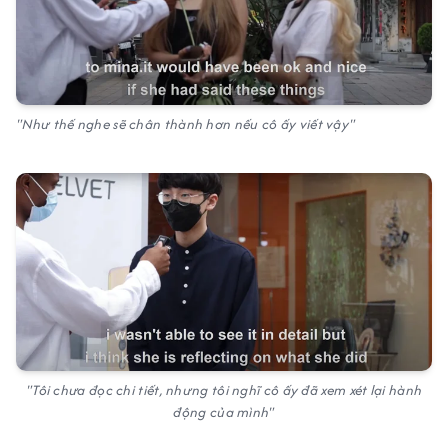
"Như thế nghe sẽ chân thành hơn nếu cô ấy viết vậy"
"Tôi chưa đọc chi tiết, nhưng tôi nghĩ cô ấy đã xem xét lại hành
động của mình"