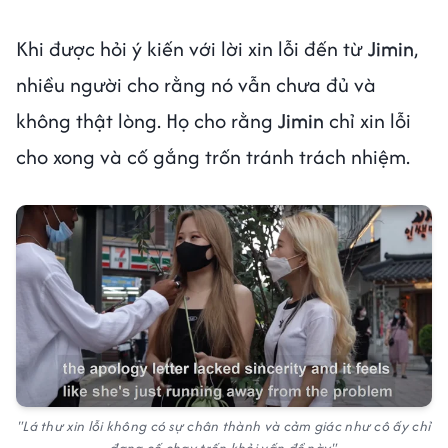
Khi được hỏi ý kiến với lời xin lỗi đến từ
Jimin
,
nhiều người cho rằng nó vẫn chưa đủ và
không thật lòng. Họ cho rằng
Jimin
chỉ xin lỗi
cho xong và cố gắng trốn tránh trách nhiệm.
"Lá thư xin lỗi không có sự chân thành và cảm giác như cô ấy chỉ
đang cố chạy trốn khỏi vấn đề này"