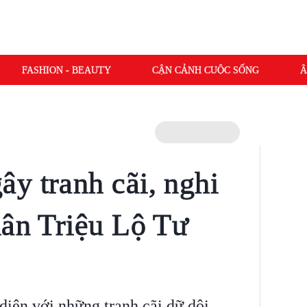
FASHION - BEAUTY
CẬN CẢNH CUỘC SỐNG
Â
y tranh cãi, nghi
hân Triệu Lộ Tư
iện với những tranh cãi dữ dội.