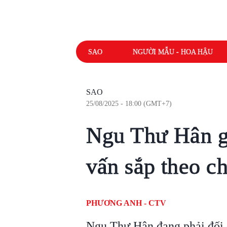
SAO
NGƯỜI MẪU - HOA HẬU
SAO
25/08/2025 - 18:00 (GMT+7)
Ngu Thư Hân gâ
vấn sắp theo c
PHƯƠNG ANH - CTV
Ngu Thư Hân đang phải đối d