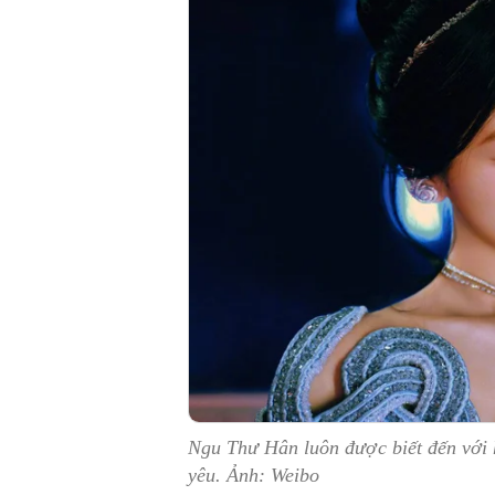
Ngu Thư Hân luôn được biết đến với h
yêu. Ảnh: Weibo