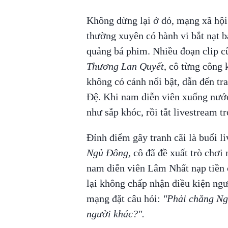
Không dừng lại ở đó, mạng xã hội
thường xuyên có hành vi bắt nạt bạ
quảng bá phim. Nhiều đoạn clip cũ
Thương Lan Quyết
, cô từng công 
không có cảnh nổi bật, dẫn đến t
Đệ. Khi nam diễn viên xuống nước
như sắp khóc, rồi tắt livestream 
Đỉnh điểm gây tranh cãi là buổi l
Ngủ Đông,
cô đã đề xuất trò chơi
nam diễn viên Lâm Nhất nạp tiền 
lại không chấp nhận điều kiện ngư
mạng đặt câu hỏi:
"Phải chăng Ngu
người khác?".