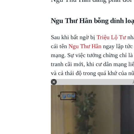
Ngu Thư Hân bỗng dính loạt
Sau khi bất ngờ bị
Triệu Lộ Tư
nhắ
cái tên
Ngu Thư Hân
ngay lập tức
mạng. Sự việc tưởng chừng chỉ là 
tranh cãi mới, khi cư dân mạng li
và cả thái độ trong quá khứ của nữ