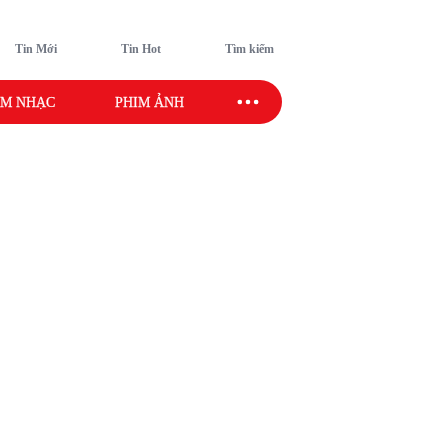
Tin Mới
Tin Hot
Tìm kiếm
M NHẠC
PHIM ẢNH
SAO SPORT