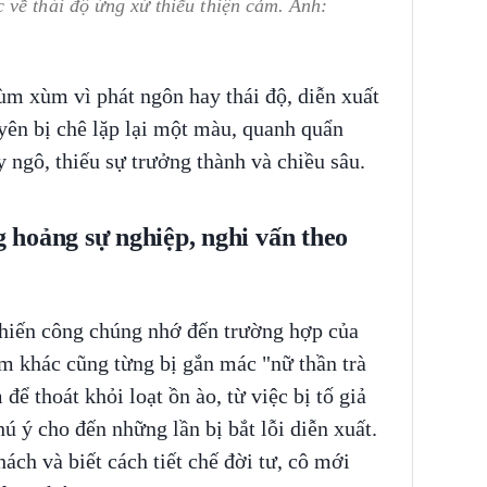
về thái độ ứng xử thiếu thiện cảm. Ảnh:
ùm xùm vì phát ngôn hay thái độ, diễn xuất
ên bị chê lặp lại một màu, quanh quẩn
 ngô, thiếu sự trưởng thành và chiều sâu.
hoảng sự nghiệp, nghi vấn theo
hiến công chúng nhớ đến trường hợp của
m khác cũng từng bị gắn mác "nữ thần trà
ể thoát khỏi loạt ồn ào, từ việc bị tố giả
ú ý cho đến những lần bị bắt lỗi diễn xuất.
hách và biết cách tiết chế đời tư, cô mới