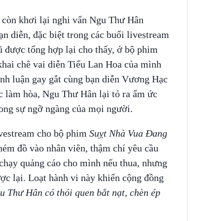
 còn khơi lại nghi vấn Ngu Thư Hân
n diễn, đặc biệt trong các buổi livestream
 được tổng hợp lại cho thấy, ở bộ phim
khai chê vai diễn Tiểu Lan Hoa của mình
ranh luận gay gắt cùng bạn diễn Vương Hạc
 làm hòa, Ngu Thư Hân lại tỏ ra ấm ức
trong sự ngỡ ngàng của mọi người.
ivestream cho bộ phim
Suỵt Nhà Vua Đang
 ném đồ vào nhân viên, thậm chí yêu cầu
chạy quảng cáo cho mình nếu thua, nhưng
ợc lại. Loạt hành vi này khiến cộng đồng
 Thư Hân có thói quen bắt nạt, chèn ép