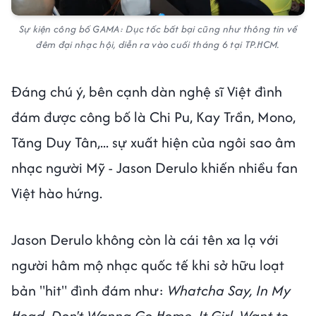
Sự kiện công bố GAMA: Dục tốc bất bại cũng như thông tin về
đêm đại nhạc hội, diễn ra vào cuối tháng 6 tại TP.HCM.
Đáng chú ý, bên cạnh dàn nghệ sĩ Việt đình
đám được công bố là Chi Pu, Kay Trần, Mono,
Tăng Duy Tân,... sự xuất hiện của ngôi sao âm
nhạc người Mỹ - Jason Derulo khiến nhiều fan
Việt hào hứng.
Jason Derulo không còn là cái tên xa lạ với
người hâm mộ nhạc quốc tế khi sở hữu loạt
bản "hit" đình đám như:
Whatcha Say, In My
Head, Don't Wanna Go Home, It Girl, Want to