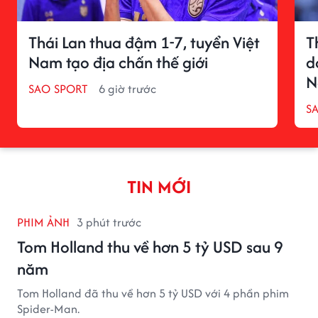
Thái Lan thua đậm 1-7, tuyển Việt
T
Nam tạo địa chấn thế giới
d
N
SAO SPORT
6 giờ trước
S
TIN MỚI
PHIM ẢNH
3 phút trước
Tom Holland thu về hơn 5 tỷ USD sau 9
năm
Tom Holland đã thu về hơn 5 tỷ USD với 4 phần phim
Spider-Man.