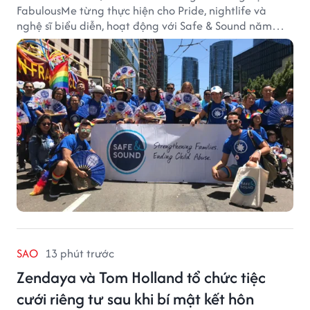
FabulousMe từng thực hiện cho Pride, nightlife và
nghệ sĩ biểu diễn, hoạt động với Safe & Sound năm
2019 mang một bối cảnh khác biệt. Safe & Sound là tổ
chức phi lợi nhuận tại San Francisco hoạt động trong
lĩnh vực phòng ngừa bạo hành trẻ em, hỗ trợ gia đình
và xây dựng môi trường an toàn cho trẻ em.
SAO
13 phút trước
Zendaya và Tom Holland tổ chức tiệc
cưới riêng tư sau khi bí mật kết hôn