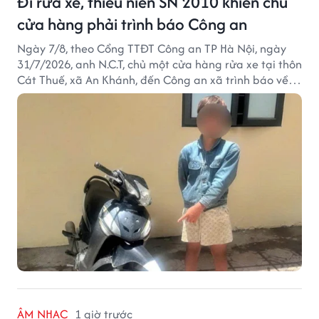
Đi rửa xe, thiếu niên SN 2010 khiến chủ
cửa hàng phải trình báo Công an
Ngày 7/8, theo Cổng TTĐT Công an TP Hà Nội, ngày
31/7/2026, anh N.C.T, chủ một cửa hàng rửa xe tại thôn
Cát Thuế, xã An Khánh, đến Công an xã trình báo về
việc bị mất trộm chiếc xe máy Honda Wave. Trong cốp
xe còn có nhiều giấy tờ cá nhân và khoảng 1,2 triệu
đồng tiền mặt.
ÂM NHẠC
1 giờ trước