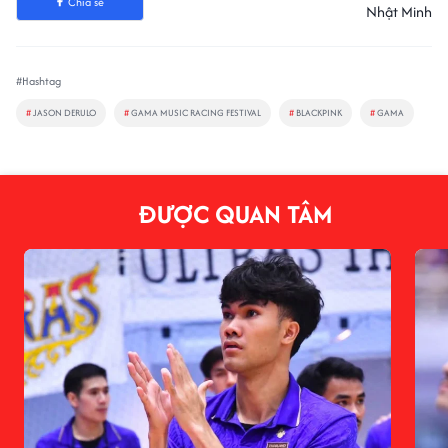
Chia sẻ
Nhật Minh
#Hashtag
#
JASON DERULO
#
GAMA MUSIC RACING FESTIVAL
#
BLACKPINK
#
GAMA
ĐƯỢC QUAN TÂM