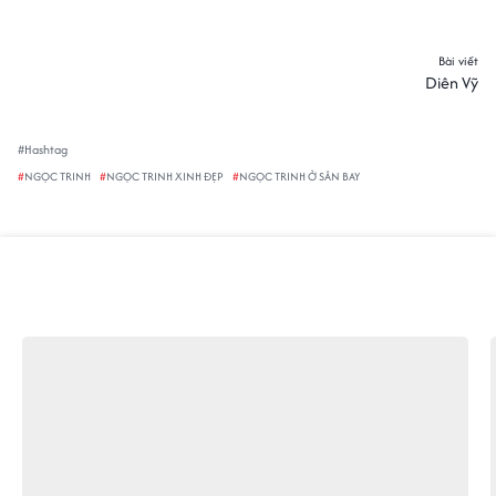
Bài viết
Chia
Diên Vỹ
sẻ
#Hashtag
#
NGỌC TRINH
#
NGỌC TRINH XINH ĐẸP
#
NGỌC TRINH Ở SÂN BAY
ĐƯỢC QUAN TÂM