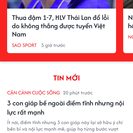
Thua đậm 1-7, HLV Thái Lan đổ lỗi
N
do không thắng được tuyển Việt
h
Nam
N
SAO SPORT
5 giờ trước
TIN MỚI
CẬN CẢNH CUỘC SỐNG
20 phút trước
3 con giáp bề ngoài điềm tĩnh nhưng nội
lực rất mạnh
Ít nói, điềm tĩnh nhưng 3 con giáp này lại sở hữu ý chí
bền bỉ và nội lực mạnh mẽ, giúp họ từng bước vượt