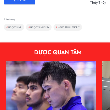
Chia sẻ
Thúy Thúy
#Hashtag
#
NGỌC TRINH
#
NGỌC TRINH SEXY
#
NGỌC TRINH TRIẾT LÝ
ĐƯỢC QUAN TÂM