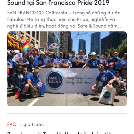
Sound tại San Francisco Pride 2019
SAN FRANCISCO, California – Trong số những dự án
FabulousMe từng thực hiện cho Pride, nightlife và
nghệ sĩ biểu diễn, hoạt động với Safe & Sound năm
2019 mang một bối cảnh khác biệt. Safe & Sound là tổ
chức phi lợi nhuận tại San Francisco hoạt động trong
lĩnh vực phòng ngừa bạo hành trẻ em, hỗ trợ gia đình
và xây dựng môi trường an toàn cho trẻ em.
SAO
1 giờ trước