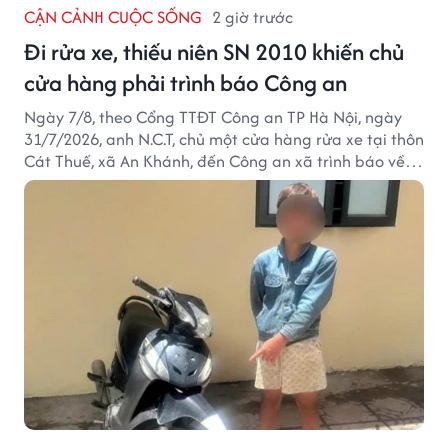
CẬN CẢNH CUỘC SỐNG
2 giờ trước
Đi rửa xe, thiếu niên SN 2010 khiến chủ
cửa hàng phải trình báo Công an
Ngày 7/8, theo Cổng TTĐT Công an TP Hà Nội, ngày
31/7/2026, anh N.C.T, chủ một cửa hàng rửa xe tại thôn
Cát Thuế, xã An Khánh, đến Công an xã trình báo về
việc bị mất trộm chiếc xe máy Honda Wave. Trong cốp
xe còn có nhiều giấy tờ cá nhân và khoảng 1,2 triệu
đồng tiền mặt.