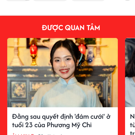
ĐƯỢC QUAN TÂM
Đằng sau quyết định 'đám cưới' ở
N
tuổi 23 của Phương Mỹ Chi
t
t