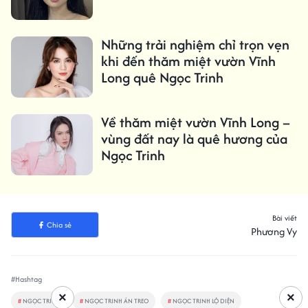
Những trải nghiệm chỉ trọn vẹn
khi đến thăm miệt vườn Vĩnh
Long quê Ngọc Trinh
Về thăm miệt vườn Vĩnh Long –
vùng đất nay là quê hương của
Ngọc Trinh
Bài viết
Chia sẻ
Phương Vy
#Hashtag
×
×
#
NGỌC TRINH
#
NGỌC TRINH ÁN TREO
#
NGỌC TRINH LỘ DIỆN