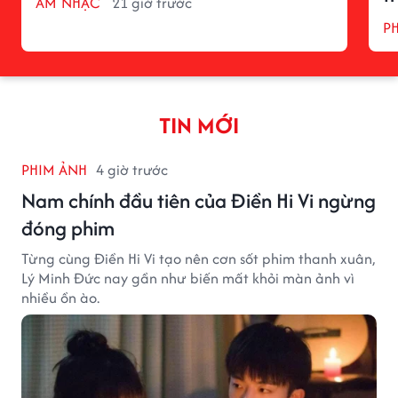
ÂM NHẠC
21 giờ trước
P
TIN MỚI
PHIM ẢNH
4 giờ trước
Nam chính đầu tiên của Điền Hi Vi ngừng
đóng phim
Từng cùng Điền Hi Vi tạo nên cơn sốt phim thanh xuân,
Lý Minh Đức nay gần như biến mất khỏi màn ảnh vì
nhiều ồn ào.