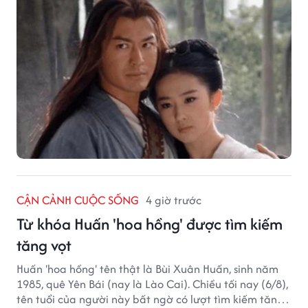
CẬN CẢNH CUỘC SỐNG
4 giờ trước
Từ khóa Huấn 'hoa hồng' được tìm kiếm
tăng vọt
Huấn 'hoa hồng' tên thật là Bùi Xuân Huấn, sinh năm
1985, quê Yên Bái (nay là Lào Cai). Chiều tối nay (6/8),
tên tuổi của người này bất ngờ có lượt tìm kiếm tăng