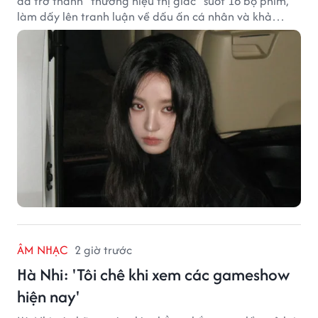
đã trở thành "thương hiệu thị giác" suốt 16 bộ phim,
làm dấy lên tranh luận về dấu ấn cá nhân và khả
năng biến hóa trên màn ảnh.
ÂM NHẠC
2 giờ trước
Hà Nhi: 'Tôi chê khi xem các gameshow
hiện nay'