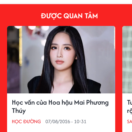
ĐƯỢC QUAN TÂM
Học vấn của Hoa hậu Mai Phương
T
Thúy
r
HỌC ĐƯỜNG
07/08/2026 - 10:31
S