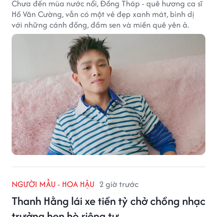
Chưa đến mùa nước nổi, Đồng Tháp - quê hương ca sĩ
Hồ Văn Cường, vẫn có một vẻ đẹp xanh mát, bình dị
với những cánh đồng, đầm sen và miền quê yên ả.
NGƯỜI MẪU - HOA HẬU
2 giờ trước
Thanh Hằng lái xe tiền tỷ chở chồng nhạc
trưởng hẹn hò riêng tư