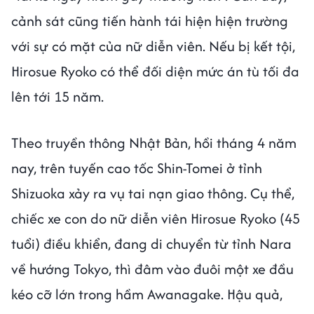
cảnh sát cũng tiến hành tái hiện hiện trường
với sự có mặt của nữ diễn viên. Nếu bị kết tội,
Hirosue Ryoko có thể đối diện mức án tù tối đa
lên tới 15 năm.
Theo truyền thông Nhật Bản, hồi tháng 4 năm
nay, trên tuyến cao tốc Shin-Tomei ở tỉnh
Shizuoka xảy ra vụ tai nạn giao thông. Cụ thể,
chiếc xe con do nữ diễn viên Hirosue Ryoko (45
tuổi) điều khiển, đang di chuyển từ tỉnh Nara
về hướng Tokyo, thì đâm vào đuôi một xe đầu
kéo cỡ lớn trong hầm Awanagake. Hậu quả,