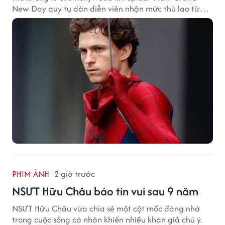
New Day quy tụ dàn diễn viên nhận mức thù lao từ
hàng chục đến hàng trăm tỷ đồng. Thành công phòng
vé của bộ phim cũng giúp nhiều ngôi sao sở hữu khoản
thu nhập đáng mơ ước.
PHIM ẢNH
2 giờ trước
NSƯT Hữu Châu báo tin vui sau 9 năm
NSƯT Hữu Châu vừa chia sẻ một cột mốc đáng nhớ
trong cuộc sống cá nhân khiến nhiều khán giả chú ý.