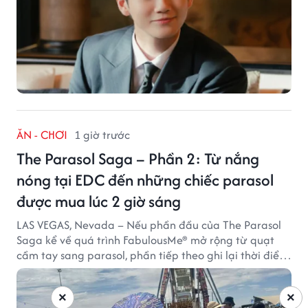
ĂN - CHƠI
1 giờ trước
The Parasol Saga – Phần 2: Từ nắng
nóng tại EDC đến những chiếc parasol
được mua lúc 2 giờ sáng
LAS VEGAS, Nevada – Nếu phần đầu của The Parasol
Saga kể về quá trình FabulousMe® mở rộng từ quạt
cầm tay sang parasol, phần tiếp theo ghi lại thời điểm
sản phẩm được thị trường đón nhận và dần vượt khỏi
công năng che nắng thông thường.
×
×