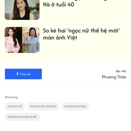
Hà ở tuổi 40
So kè hai 'ngọc nữ thế hệ mới'
màn ảnh Việt
Bài viết
Chia sẻ
Phương Thảo
#Hashtag
#
NGỌC NỮ
#
NGỌC NỮ SHOWBIZ
#
HIROSUE RYOKO
#
HIROSUE RYOKO BỊ BẮT