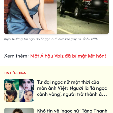
Hiện trường tai nạn do "ngọc nữ" Hirosue gây ra. Ảnh: NHK
Xem thêm:
Một Á hậu Vbiz đã bí mật kết hôn?
TIN LIÊN QUAN
Tứ đại ngọc nữ một thời của
màn ảnh Việt: Người là 'lá ngọc
cành vàng', người trở thành ảnh
hậu quốc tế
Khó tin về 'ngọc nữ' Tăng Thanh