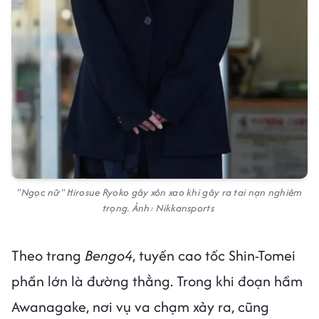
"Ngọc nữ" Hirosue Ryoko gây xôn xao khi gây ra tai nạn nghiêm
trọng. Ảnh: Nikkansports
Theo trang
Bengo4
, tuyến cao tốc Shin-Tomei
phần lớn là đường thẳng. Trong khi đoạn hầm
Awanagake, nơi vụ va chạm xảy ra, cũng