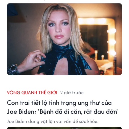
VÒNG QUANH THẾ GIỚI
2 giờ trước
Con trai tiết lộ tình trạng ung thư của
Joe Biden: 'Bệnh đã di căn, rất đau đớn'
Joe Biden đang vật lộn với vấn đề sức khỏe.