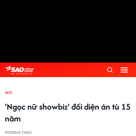
SAO
'Ngọc nữ showbiz' đối diện án tù 15
năm
PHƯƠNG THẢO