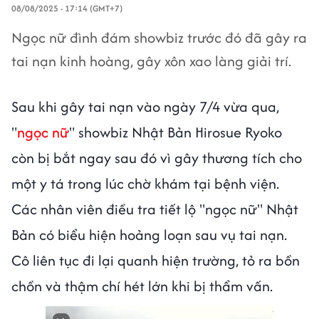
08/08/2025 - 17:14 (GMT+7)
Ngọc nữ đình đám showbiz trước đó đã gây ra
tai nạn kinh hoàng, gây xôn xao làng giải trí.
Sau khi gây tai nạn vào ngày 7/4 vừa qua,
"
ngọc nữ
" showbiz Nhật Bản Hirosue Ryoko
còn bị bắt ngay sau đó vì gây thương tích cho
một y tá trong lúc chờ khám tại bệnh viện.
Các nhân viên điều tra tiết lộ "ngọc nữ" Nhật
Bản có biểu hiện hoảng loạn sau vụ tai nạn.
Cô liên tục đi lại quanh hiện trường, tỏ ra bồn
chồn và thậm chí hét lớn khi bị thẩm vấn.