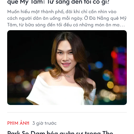
quê Mỹ Tâm: Từ sáng đến tối có gì?
Muốn hiểu một thành phố, đôi khi chỉ cần nhìn vào
cách người dân ăn uống mỗi ngày. Ở Đà Nẵng quê Mỹ
Tâm, từ bữa sáng đến tối đều có những món ăn mang
đậm dấu ấn miền Trung.
PHIM ẢNH
3 giờ trước
Park So Dam hóa quân sư trong The