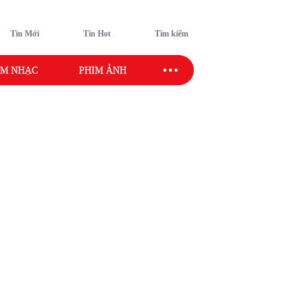
Tin Mới
Tin Hot
Tìm kiếm
M NHẠC
PHIM ẢNH
SAO SPORT