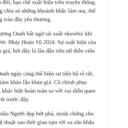
 đời, hạn chế xuất hiện trên truyền thông.
ng chia sẻ những khoảnh khắc làm mẹ, thể
g tràn đầy yêu thương.
hương Oanh bất ngờ tái xuất showbiz khi
ớc Nhảy Hoàn Vũ 2024
. Sự xuất hiện của
 giả, bởi đây là lần đầu tiên nữ diễn viên
nh ngày càng thể hiện sự tiến bộ rõ rệt,
giám khảo lẫn khán giả. Cô chinh phục
khác biệt hoàn toàn so với vai diễn quen
nh trước đây.
 hiệu Người đẹp bứt phá, minh chứng cho
ệ thuật sau thời gian tạm rời xa sân khấu