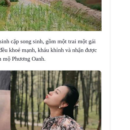
sinh cặp song sinh, gồm một trai một gái
é đều khoẻ mạnh, kháu khỉnh và nhận được
âm mộ Phương Oanh.