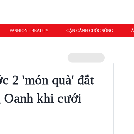
FASHION - BEAUTY
CẬN CẢNH CUỘC SỐNG
Â
c 2 'món quà' đắt
 Oanh khi cưới