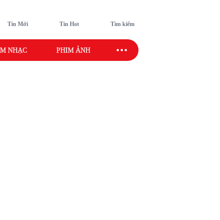
Tin Mới
Tin Hot
Tìm kiếm
M NHẠC
PHIM ẢNH
SAO SPORT