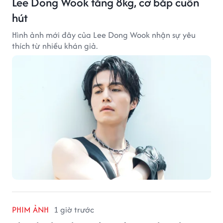
Lee Dong Wook tăng 8kg, cơ bắp cuốn
hút
Hình ảnh mới đây của Lee Dong Wook nhận sự yêu
thích từ nhiều khán giả.
PHIM ẢNH
1 giờ trước