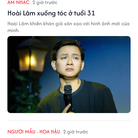
ÂM NHẠC
2 giờ trước
Hoài Lâm xuống tóc ở tuổi 31
Hoài Lâm khiến khán giả xôn xao với hình ảnh mới của
mình.
NGƯỜI MẪU - HOA HẬU
2 giờ trước