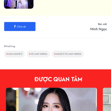
Bài viết
Chia sẻ
Minh Ngọc
#Hashtag
#
NAM NGHỆ SĨ
#
VŨ LINH VƯƠNG
#
NGHỆ SĨ VŨ LINH VƯƠNG
ĐƯỢC QUAN TÂM