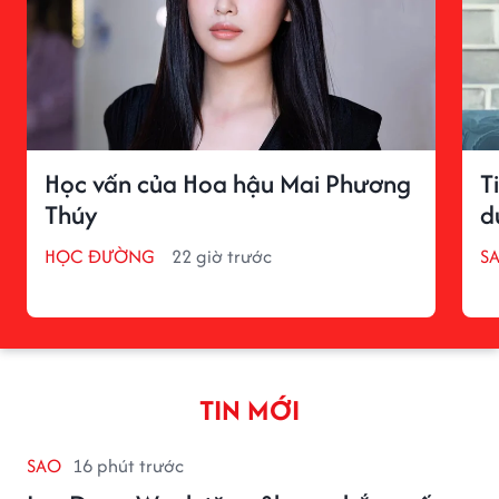
Học vấn của Hoa hậu Mai Phương
T
Thúy
d
HỌC ĐƯỜNG
22 giờ trước
S
TIN MỚI
SAO
16 phút trước