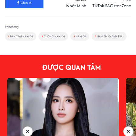
Chia sẻ
Nhật Minh
TikTok SAOstar Zone
#Hashtag
#
BẠN TRAI NAM EM
#
CHỒNG NAM EM
#
NAM EM
#
NAM EM VÀ BẠN TRAI
ĐƯỢC QUAN TÂM
×
×