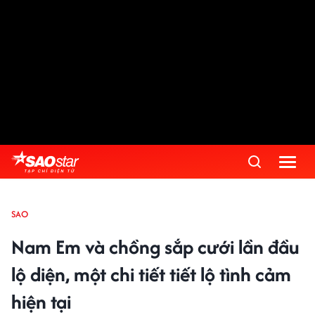
SAO
Nam Em và chồng sắp cưới lần đầu
lộ diện, một chi tiết tiết lộ tình cảm
hiện tại