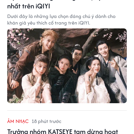
nhất trên iQIYI
Dưới đây là những lựa chọn đáng chú ý dành cho
khán giả yêu thích cổ trang trên iQIYI.
ÂM NHẠC
18 phút trước
Trưởng nhóm KATSEYE tạm dừng hoạt