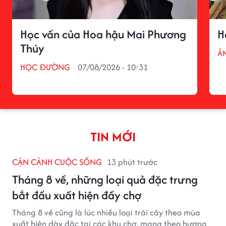
Học vấn của Hoa hậu Mai Phương
H
Thúy
Â
HỌC ĐƯỜNG
07/08/2026 - 10:31
TIN MỚI
CẬN CẢNH CUỘC SỐNG
13 phút trước
Tháng 8 về, những loại quả đặc trưng
bắt đầu xuất hiện đầy chợ
Tháng 8 về cũng là lúc nhiều loại trái cây theo mùa
xuất hiện dày đặc tại các khu chợ, mang theo hương