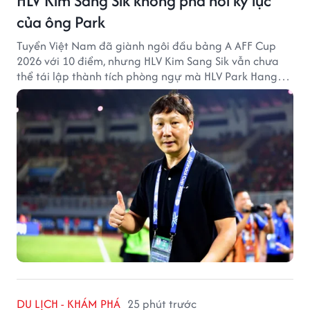
HLV Kim Sang Sik không phá nổi kỷ lục
của ông Park
Tuyển Việt Nam đã giành ngôi đầu bảng A AFF Cup
2026 với 10 điểm, nhưng HLV Kim Sang Sik vẫn chưa
thể tái lập thành tích phòng ngự mà HLV Park Hang
Seo từng tạo ra.
DU LỊCH - KHÁM PHÁ
25 phút trước