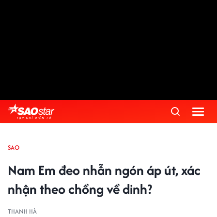
SAO
Nam Em đeo nhẫn ngón áp út, xác
nhận theo chồng về dinh?
THANH HÀ