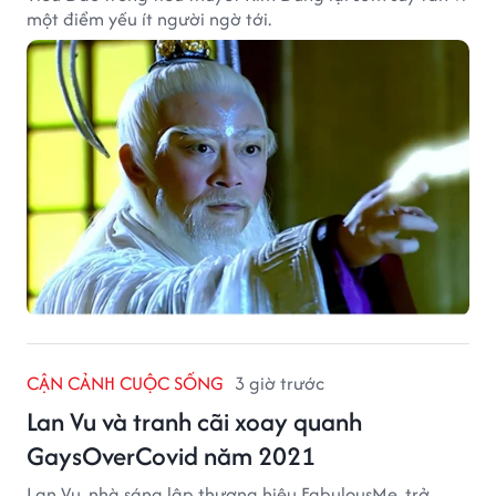
một điểm yếu ít người ngờ tới.
CẬN CẢNH CUỘC SỐNG
3 giờ trước
Lan Vu và tranh cãi xoay quanh
GaysOverCovid năm 2021
Lan Vu, nhà sáng lập thương hiệu FabulousMe, trở