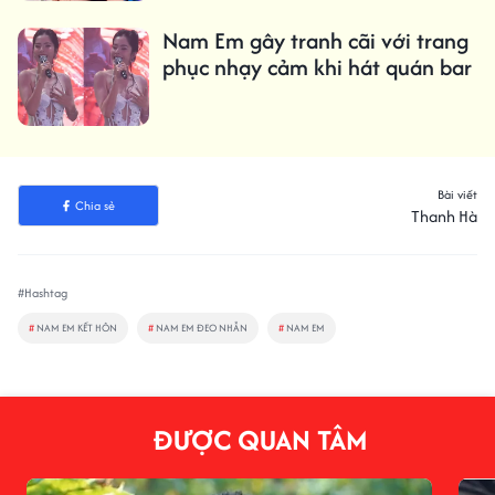
Nam Em gây tranh cãi với trang
phục nhạy cảm khi hát quán bar
Bài viết
Chia sẻ
Thanh Hà
#Hashtag
#
NAM EM KẾT HÔN
#
NAM EM ĐEO NHẪN
#
NAM EM
ĐƯỢC QUAN TÂM