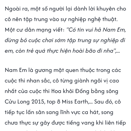
Ngoài ra, một số người lại dành lời khuyên cho
cô nên tập trung vào sự nghiệp nghệ thuật.
Một cư dân mạng viết:
"Có tin vui hả Nam Em,
đừng bỏ cuộc chơi sớm tập trung sự nghiệp đi
em, còn trẻ quá thực hiện hoài bão đi nha",...
Nam Em là gương mặt quen thuộc trong các
cuộc thi nhan sắc, cô từng giành ngôi vị cao
nhất của cuộc thi Hoa khôi Đồng bằng sông
Cửu Long 2015, top 8 Miss Earth,... Sau đó, cô
tiếp tục lấn sân sang lĩnh vực ca hát, song
chưa thực sự gây được tiếng vang khi liên tiếp