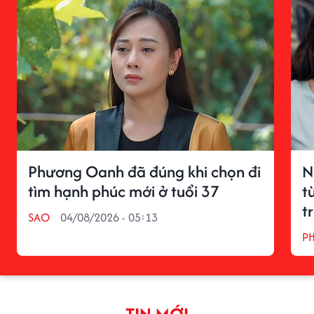
Phương Oanh đã đúng khi chọn đi
N
tìm hạnh phúc mới ở tuổi 37
t
t
SAO
04/08/2026 - 05:13
P
TIN MỚI