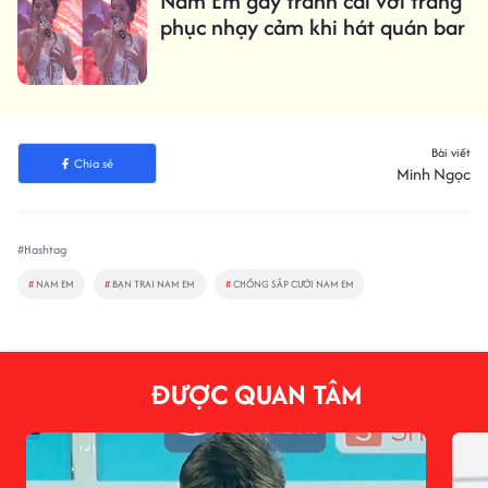
Nam Em gây tranh cãi với trang
phục nhạy cảm khi hát quán bar
Bài viết
Chia sẻ
Minh Ngọc
#Hashtag
#
NAM EM
#
BẠN TRAI NAM EM
#
CHỒNG SẮP CƯỚI NAM EM
ĐƯỢC QUAN TÂM