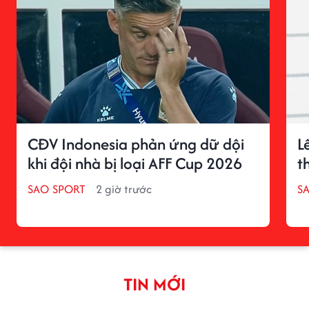
CĐV Indonesia phản ứng dữ dội
L
khi đội nhà bị loại AFF Cup 2026
t
SAO SPORT
2 giờ trước
S
TIN MỚI