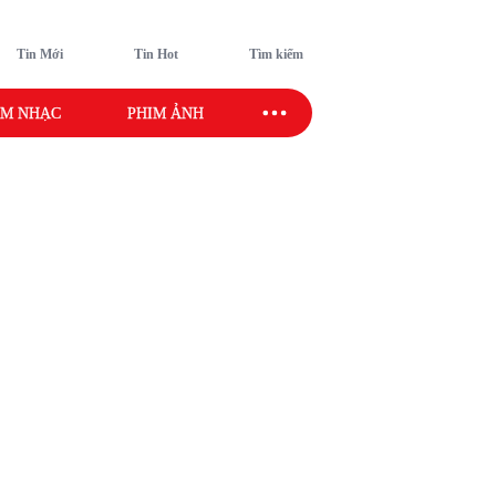
Tin Mới
Tin Hot
Tìm kiếm
M NHẠC
PHIM ẢNH
SAO SPORT