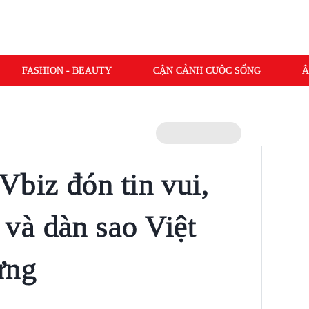
FASHION - BEAUTY
CẬN CẢNH CUỘC SỐNG
Â
Vbiz đón tin vui,
và dàn sao Việt
ừng