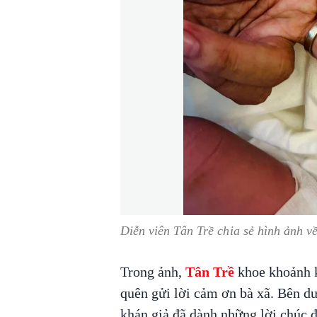
Diễn viên Tân Trề chia sẻ hình ảnh về
Trong ảnh,
Tân Trề
khoe khoảnh k
quên gửi lời cảm ơn bà xã. Bên dư
khán giả đã dành những lời chúc đ