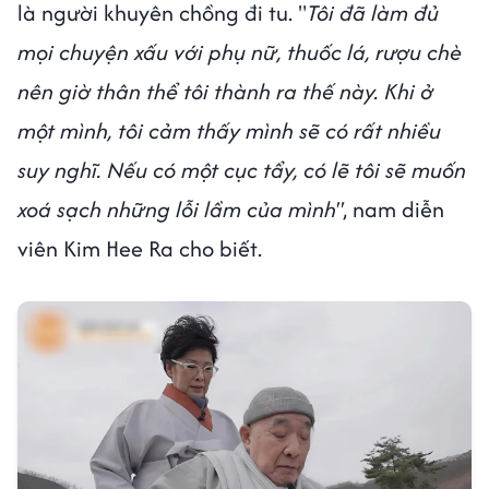
là người khuyên chồng đi tu. "
Tôi đã làm đủ
mọi chuyện xấu với phụ nữ, thuốc lá, rượu chè
nên giờ thân thể tôi thành ra thế này. Khi ở
một mình, tôi cảm thấy mình sẽ có rất nhiều
suy nghĩ. Nếu có một cục tẩy, có lẽ tôi sẽ muốn
xoá sạch những lỗi lầm của mình"
, nam diễn
viên Kim Hee Ra cho biết.