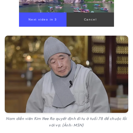
Next video in 1
Cancel
Nam diễn viên Kim Hee Ra quyết định đi tu ở tuổi 78 để chuộc lỗi
với vợ. (Ảnh: MSN)