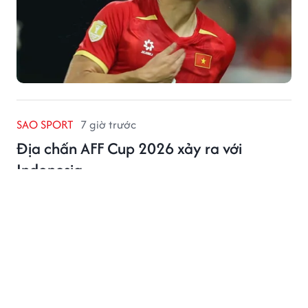
SAO SPORT
7 giờ trước
Địa chấn AFF Cup 2026 xảy ra với
Indonesia
Truyền thông Thái Lan nhận định Indonesia đã gây
thất vọng lớn khi không thể đánh bại Singapore, qua
đó chính thức dừng bước ngay từ vòng bảng AFF Cup
2026.