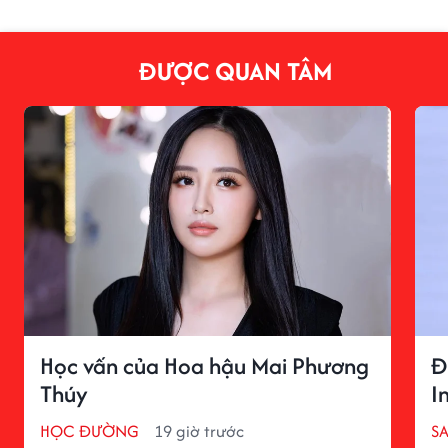
ĐƯỢC QUAN TÂM
Học vấn của Hoa hậu Mai Phương
Đ
Thúy
I
HỌC ĐƯỜNG
19 giờ trước
S