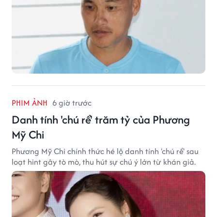
PHIM ẢNH
6 giờ trước
Danh tính 'chú rể' trăm tỷ của Phương
Mỹ Chi
Phương Mỹ Chi chính thức hé lộ danh tính 'chú rể' sau
loạt hint gây tò mò, thu hút sự chú ý lớn từ khán giả.