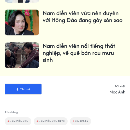
Nam diễn viên vừa nên duyên
với Hồng Đào đang gây xôn xao
Nam diễn viên nổi tiếng thất
nghiệp, về quê bán rau mưu
sinh
Bài viết
Chia sẻ
Mộc Anh
#Hashtag
#
NAM DIỄN VIÊN
#
NAM DIỄN VIÊN ĐI TU
#
KIM HEE-RA