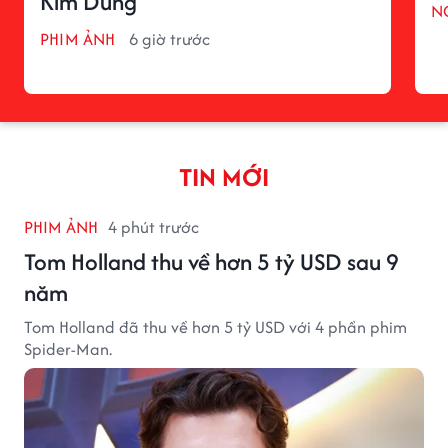
Kim Dung
N
PHIM ẢNH
6 giờ trước
TIN MỚI
PHIM ẢNH
4 phút trước
Tom Holland thu về hơn 5 tỷ USD sau 9
năm
Tom Holland đã thu về hơn 5 tỷ USD với 4 phần phim
Spider-Man.