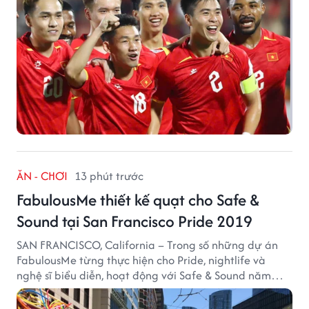
ĂN - CHƠI
13 phút trước
FabulousMe thiết kế quạt cho Safe &
Sound tại San Francisco Pride 2019
SAN FRANCISCO, California – Trong số những dự án
FabulousMe từng thực hiện cho Pride, nightlife và
nghệ sĩ biểu diễn, hoạt động với Safe & Sound năm
2019 mang một bối cảnh khác biệt. Safe & Sound là tổ
chức phi lợi nhuận tại San Francisco hoạt động trong