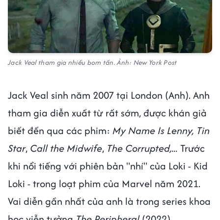
Jack Veal tham gia nhiều bom tấn. Ảnh: New York Post
Jack Veal sinh năm 2007 tại London (Anh). Anh
tham gia diễn xuất từ rất sớm, được khán giả
biết đến qua các phim:
My Name Is Lenny, Tin
Star
,
Call the Midwife
,
The Corrupted,...
Trước
khi nổi tiếng với phiên bản "nhí" của Loki - Kid
Loki - trong loạt phim của Marvel năm 2021.
Vai diễn gần nhất của anh là trong series khoa
học viễn tưởng
The Peripheral
(2022).