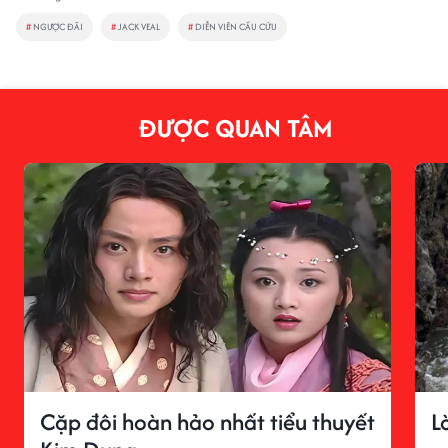
#
NGƯỢC ĐÃI
#
JACK VEAL
#
DIỄN VIÊN CẦU CỨU
ĐƯỢC QUAN TÂM
Cặp đôi hoàn hảo nhất tiểu thuyết
L