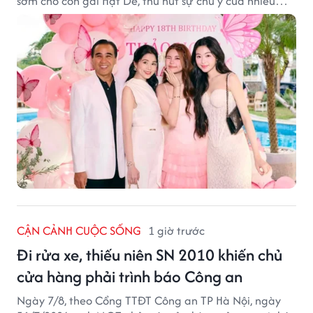
sớm cho con gái Hạt Dẻ, thu hút sự chú ý của nhiều
người hâm mộ.
CẬN CẢNH CUỘC SỐNG
1 giờ trước
Đi rửa xe, thiếu niên SN 2010 khiến chủ
cửa hàng phải trình báo Công an
Ngày 7/8, theo Cổng TTĐT Công an TP Hà Nội, ngày