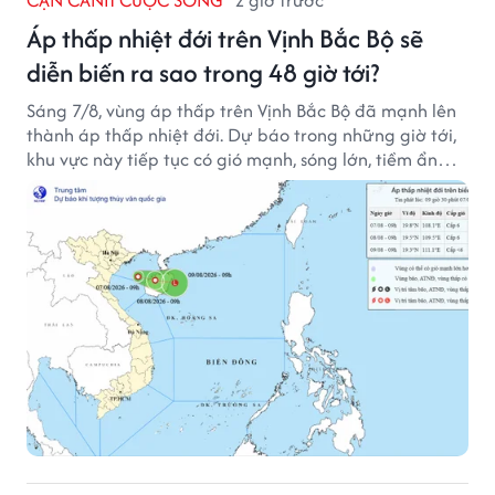
CẬN CẢNH CUỘC SỐNG
2 giờ trước
Áp thấp nhiệt đới trên Vịnh Bắc Bộ sẽ
diễn biến ra sao trong 48 giờ tới?
Sáng 7/8, vùng áp thấp trên Vịnh Bắc Bộ đã mạnh lên
thành áp thấp nhiệt đới. Dự báo trong những giờ tới,
khu vực này tiếp tục có gió mạnh, sóng lớn, tiềm ẩn
nhiều nguy cơ đối với hoạt động của tàu thuyền trên
biển.