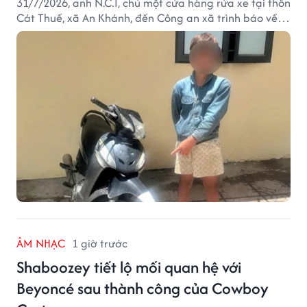
31/7/2026, anh N.C.T, chủ một cửa hàng rửa xe tại thôn
Cát Thuế, xã An Khánh, đến Công an xã trình báo về
việc bị mất trộm chiếc xe máy Honda Wave. Trong cốp
xe còn có nhiều giấy tờ cá nhân và khoảng 1,2 triệu
đồng tiền mặt.
ÂM NHẠC
1 giờ trước
Shaboozey tiết lộ mối quan hệ với
Beyoncé sau thành công của Cowboy