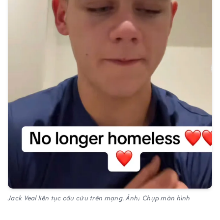
Jack Veal liên tục cầu cứu trên mạng. Ảnh; Chụp màn hình