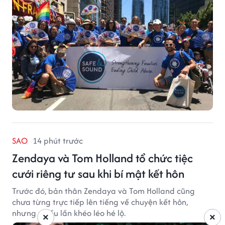
lĩnh vực phòng ngừa bạo hành trẻ em, hỗ trợ gia đình
và xây dựng môi trường an toàn cho trẻ em.
SAO
14 phút trước
Zendaya và Tom Holland tổ chức tiệc
cưới riêng tư sau khi bí mật kết hôn
Trước đó, bản thân Zendaya và Tom Holland cũng
chưa từng trực tiếp lên tiếng về chuyện kết hôn,
nhưng nhiều lần khéo léo hé lộ.
×
×