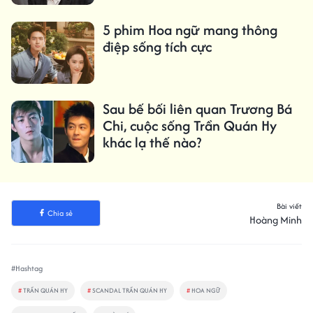
5 phim Hoa ngữ mang thông
điệp sống tích cực
Sau bế bối liên quan Trương Bá
Chi, cuộc sống Trần Quán Hy
khác lạ thế nào?
Bài viết
Chia sẻ
Hoàng Minh
#Hashtag
#
TRẦN QUÁN HY
#
SCANDAL TRẦN QUÁN HY
#
HOA NGỮ