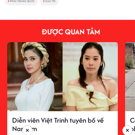
#
PHIM TRUNG QUỐC
#
GIẢI TRÍ
ĐƯỢC QUAN TÂM
Diễn viên Việt Trinh tuyên bố về
C
Nam Em
p
×
×