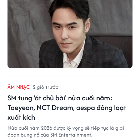
ÂM NHẠC
2 giờ trước
SM tung 'át chủ bài' nửa cuối năm:
Taeyeon, NCT Dream, aespa đồng loạt
xuất kích
Nửa cuối năm 2026 được kỳ vọng sẽ tiếp tục là giai
đoạn bùng nổ của SM Entertainment.