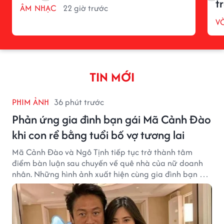
t
ÂM NHẠC
22 giờ trước
V
TIN MỚI
PHIM ẢNH
36 phút trước
Phản ứng gia đình bạn gái Mã Cảnh Đào
khi con rể bằng tuổi bố vợ tương lai
Mã Cảnh Đào và Ngô Tịnh tiếp tục trở thành tâm
điểm bàn luận sau chuyến về quê nhà của nữ doanh
nhân. Những hình ảnh xuất hiện cùng gia đình bạn gái
Mã Cảnh Đào đang thu hút sự quan tâm trên mạng
xã hội.